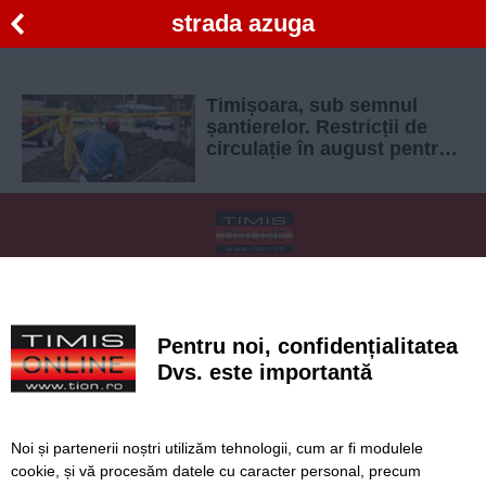
strada azuga
Timișoara, sub semnul
șantierelor. Restricții de
circulație în august pentru
lucrări la rețeaua de gaz
SERVICII
Redactia
Folosinta Cookie-urilor
Termeni si conditii de utilizare
Politica de confidentialitate
Pentru noi, confidențialitatea
Regulament postare și moderare comentarii
Dvs. este importantă
Noi și partenerii noștri utilizăm tehnologii, cum ar fi modulele
cookie, și vă procesăm datele cu caracter personal, precum