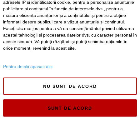
adresele IP și identificatorii cookie, pentru a personaliza anunțurile
publicitare și conținutul în funcție de interesele dvs., pentru a
Timiș Online
măsura eficiența anunțurilor și a conținutului și pentru a obține
ISSN 3008-2323
informații despre publicul care a văzut anunțurile și conținutul.
ISSN-L 3008-2323
Faceți clic mai jos pentru a vă da consimțământul privind utilizarea
acestei tehnologii și procesarea datelor dvs. cu caracter personal în
aceste scopuri. Vă puteți răzgândi și puteți schimba opțiunile în
orice moment, revenind la acest site.
Pentru detalii apasati aici
NU SUNT DE ACORD
SUNT DE ACORD