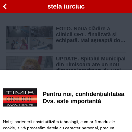
stela iurciuc
FOTO. Noua clădire a
clinicii ORL, finalizată și
echipată. Mai așteaptă doar
după autorizații
UPDATE. Spitalul Municipal
din Timișoara are un nou
director interimar: dr. Stela
Iurciuc preia conducerea
Pentru noi, confidențialitatea
Dvs. este importantă
SERVICII
Redactia
Folosinta Cookie-urilor
Termeni si conditii de utilizare
Politica de confidentialitate
Noi și partenerii noștri utilizăm tehnologii, cum ar fi modulele
cookie, și vă procesăm datele cu caracter personal, precum
Regulament postare și moderare comentarii