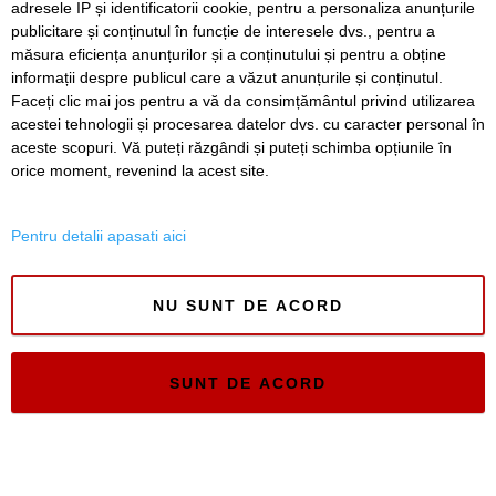
adresele IP și identificatorii cookie, pentru a personaliza anunțurile
publicitare și conținutul în funcție de interesele dvs., pentru a
măsura eficiența anunțurilor și a conținutului și pentru a obține
informații despre publicul care a văzut anunțurile și conținutul.
Faceți clic mai jos pentru a vă da consimțământul privind utilizarea
acestei tehnologii și procesarea datelor dvs. cu caracter personal în
aceste scopuri. Vă puteți răzgândi și puteți schimba opțiunile în
Timiș Online
orice moment, revenind la acest site.
ISSN 3008-2323
ISSN-L 3008-2323
Pentru detalii apasati aici
NU SUNT DE ACORD
SUNT DE ACORD