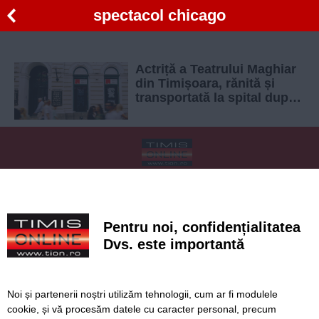
spectacol chicago
Actriță a Teatrului Maghiar
din Timișoara, rănită și
transportată la spital după
ce un element de decor s-a
desprins la repetiții
SERVICII
Redactia
Folosinta Cookie-urilor
Termeni si conditii de utilizare
Politica de confidentialitate
Pentru noi, confidențialitatea
Regulament postare și moderare comentarii
Dvs. este importantă
Noi și partenerii noștri utilizăm tehnologii, cum ar fi modulele
cookie, și vă procesăm datele cu caracter personal, precum