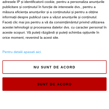
adresele IP și identificatorii cookie, pentru a personaliza anunțurile
publicitare și conținutul în funcție de interesele dvs., pentru a
Timiș Online
măsura eficiența anunțurilor și a conținutului și pentru a obține
ISSN 3008-2323
informații despre publicul care a văzut anunțurile și conținutul.
ISSN-L 3008-2323
Faceți clic mai jos pentru a vă da consimțământul privind utilizarea
acestei tehnologii și procesarea datelor dvs. cu caracter personal în
aceste scopuri. Vă puteți răzgândi și puteți schimba opțiunile în
orice moment, revenind la acest site.
Pentru detalii apasati aici
NU SUNT DE ACORD
SUNT DE ACORD