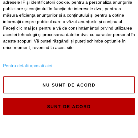
adresele IP și identificatorii cookie, pentru a personaliza anunțurile
SERVICII
Redactia
Folosinta Cookie-urilor
publicitare și conținutul în funcție de interesele dvs., pentru a
Termeni si conditii de utilizare
măsura eficiența anunțurilor și a conținutului și pentru a obține
Politica de confidentialitate
informații despre publicul care a văzut anunțurile și conținutul.
Regulament postare și moderare comentarii
Faceți clic mai jos pentru a vă da consimțământul privind utilizarea
acestei tehnologii și procesarea datelor dvs. cu caracter personal în
aceste scopuri. Vă puteți răzgândi și puteți schimba opțiunile în
orice moment, revenind la acest site.
Pentru detalii apasati aici
Timiș Online
ISSN 3008-2323
NU SUNT DE ACORD
ISSN-L 3008-2323
SUNT DE ACORD