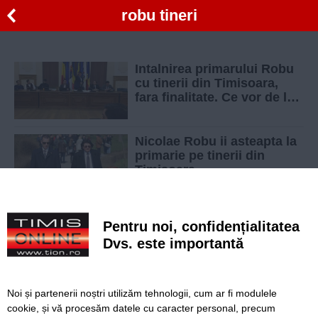
robu tineri
Intalnirea primarului Robu
cu tinerii din Timisoara,
fara finalitate. Ce vor de la
edil
Nicolae Robu ii asteapta la
primarie pe tinerii din
Timisoara
Robu ii cheama pe tinerii
Pentru noi, confidențialitatea
din Timisoara la o intalnire
pentru a discuta obiectivele
Dvs. este importantă
pe 2018
Noi și partenerii noștri utilizăm tehnologii, cum ar fi modulele
cookie, și vă procesăm datele cu caracter personal, precum