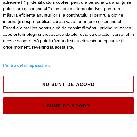
adresele IP și identificatorii cookie, pentru a personaliza anunțurile
publicitare și conținutul în funcție de interesele dvs., pentru a
Timiș Online
măsura eficiența anunțurilor și a conținutului și pentru a obține
ISSN 3008-2323
informații despre publicul care a văzut anunțurile și conținutul.
ISSN-L 3008-2323
Faceți clic mai jos pentru a vă da consimțământul privind utilizarea
acestei tehnologii și procesarea datelor dvs. cu caracter personal în
aceste scopuri. Vă puteți răzgândi și puteți schimba opțiunile în
orice moment, revenind la acest site.
Pentru detalii apasati aici
NU SUNT DE ACORD
SUNT DE ACORD