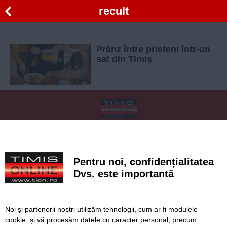
recult
Prânz între prieteni într-un
sat din Timiș
SERVICII
Redactia
Folosinta Cookie-urilor
Termeni si conditii de utilizare
Politica de confidentialitate
Pentru noi, confidențialitatea
Regulament postare și moderare comentarii
Dvs. este importantă
Noi și partenerii noștri utilizăm tehnologii, cum ar fi modulele
cookie, și vă procesăm datele cu caracter personal, precum