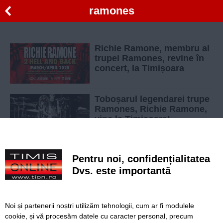
ramones
Richie Ramone, membru al
trupei Ramones, revine în
concert, la Timișoara
Toboșarul legendarei trupe
Ramones, Richie Ramone,
vine la Timișoara!
Pentru noi, confidențialitatea
Dvs. este importantă
SERVICII
Redactia
Folosinta Cookie-urilor
Termeni si conditii de utilizare
Politica de confidentialitate
Noi și partenerii noștri utilizăm tehnologii, cum ar fi modulele
cookie, și vă procesăm datele cu caracter personal, precum
Regulament postare și moderare comentarii