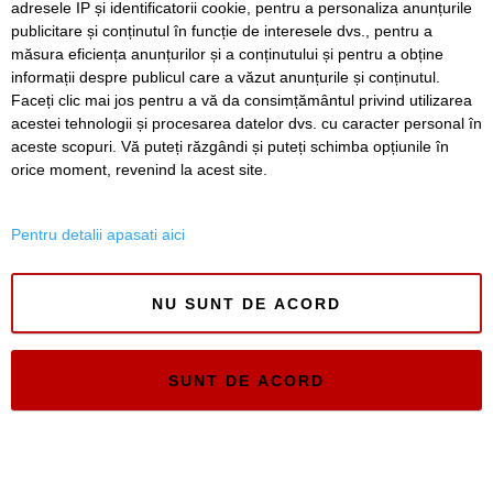
adresele IP și identificatorii cookie, pentru a personaliza anunțurile
publicitare și conținutul în funcție de interesele dvs., pentru a
măsura eficiența anunțurilor și a conținutului și pentru a obține
informații despre publicul care a văzut anunțurile și conținutul.
Faceți clic mai jos pentru a vă da consimțământul privind utilizarea
acestei tehnologii și procesarea datelor dvs. cu caracter personal în
aceste scopuri. Vă puteți răzgândi și puteți schimba opțiunile în
Timiș Online
orice moment, revenind la acest site.
ISSN 3008-2323
ISSN-L 3008-2323
Pentru detalii apasati aici
NU SUNT DE ACORD
SUNT DE ACORD