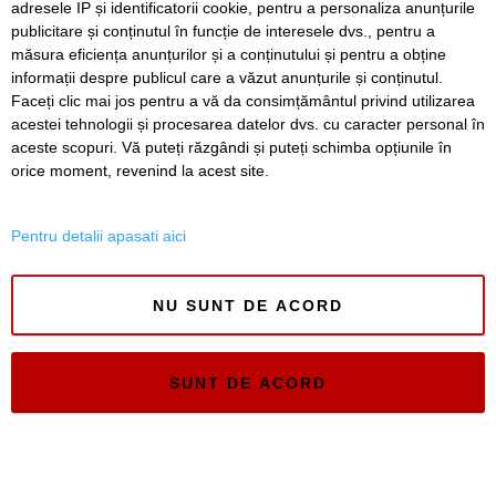
adresele IP și identificatorii cookie, pentru a personaliza anunțurile
publicitare și conținutul în funcție de interesele dvs., pentru a
măsura eficiența anunțurilor și a conținutului și pentru a obține
informații despre publicul care a văzut anunțurile și conținutul.
Faceți clic mai jos pentru a vă da consimțământul privind utilizarea
acestei tehnologii și procesarea datelor dvs. cu caracter personal în
aceste scopuri. Vă puteți răzgândi și puteți schimba opțiunile în
Timiș Online
orice moment, revenind la acest site.
ISSN 3008-2323
ISSN-L 3008-2323
Pentru detalii apasati aici
NU SUNT DE ACORD
SUNT DE ACORD