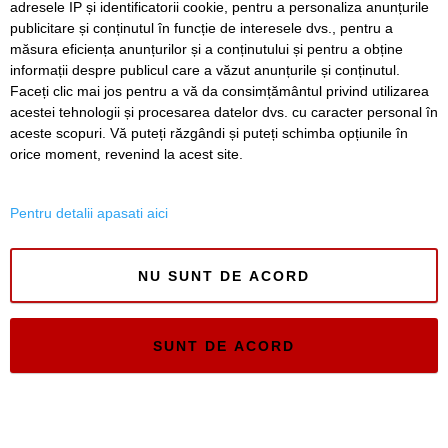
adresele IP și identificatorii cookie, pentru a personaliza anunțurile
publicitare și conținutul în funcție de interesele dvs., pentru a
Timiș Online
măsura eficiența anunțurilor și a conținutului și pentru a obține
ISSN 3008-2323
informații despre publicul care a văzut anunțurile și conținutul.
ISSN-L 3008-2323
Faceți clic mai jos pentru a vă da consimțământul privind utilizarea
acestei tehnologii și procesarea datelor dvs. cu caracter personal în
aceste scopuri. Vă puteți răzgândi și puteți schimba opțiunile în
orice moment, revenind la acest site.
Pentru detalii apasati aici
NU SUNT DE ACORD
SUNT DE ACORD