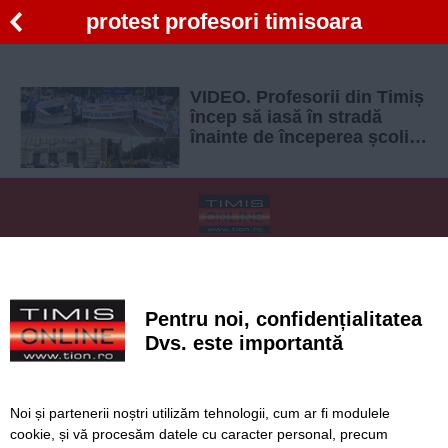
protest profesori timisoara
VIDEO. Profesorii din Timiș
încep să iasă în stradă
înainte de începerea școlii.
Pichetări și marșuri până
pe 5 septembrie
SERVICII
Redactia
Folosinta Cookie-urilor
Termeni si conditii de utilizare
Politica de confidentialitate
Pentru noi, confidențialitatea
Regulament postare și moderare comentarii
Dvs. este importantă
Noi și partenerii noștri utilizăm tehnologii, cum ar fi modulele
cookie, și vă procesăm datele cu caracter personal, precum