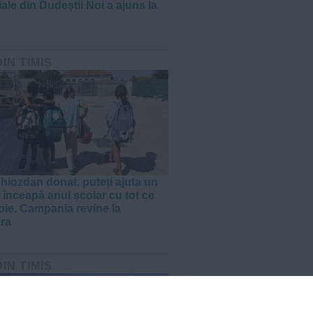
ale din Dudeștii Noi a ajuns la
DIN TIMIȘ
hiozdan donat, puteți ajuta un
 înceapă anul școlar cu tot ce
oie. Campania revine la
ra
DIN TIMIȘ
VIDEO