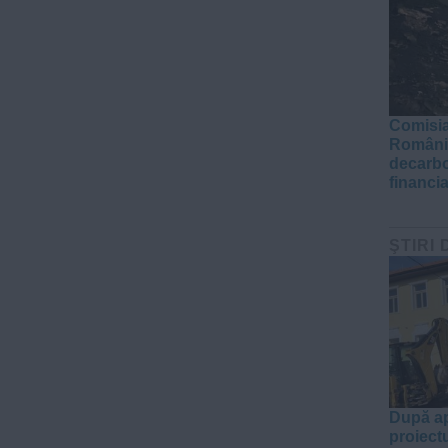
Comisia
România
decarbo
financi
ŞTIRI 
După ap
proiect