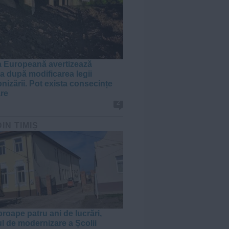
 Europeană avertizează
 după modificarea legii
nizării. Pot exista consecințe
are
2
DIN TIMIȘ
roape patru ani de lucrări,
ul de modernizare a Școlii