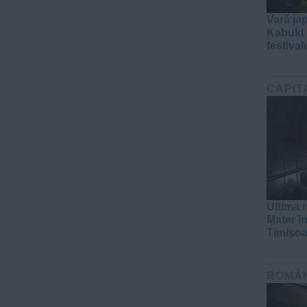
Vară ja
Kabuki e
festival
CAPIT
Ultima r
Mater în
Timișoa
ROMÂ