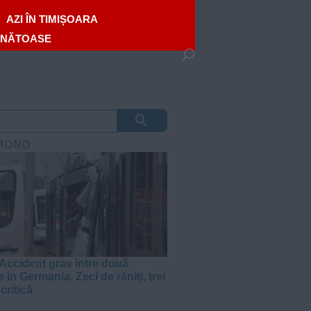
AZI ÎN TIMIȘOARA
ĂNĂTOASE
MOND
Accident grav între două
 în Germania. Zeci de răniți, trei
 critică