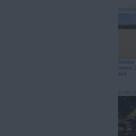
ROMÂ
Debitul
istoric. 
apă
ŞTIRI 