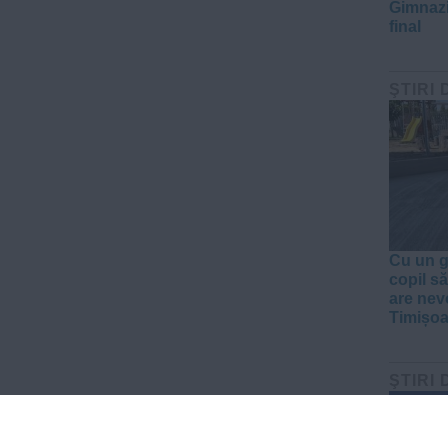
Gimnazi
final
ŞTIRI 
Cu un g
copil să
are nev
Timișoa
ŞTIRI 
FOTO+