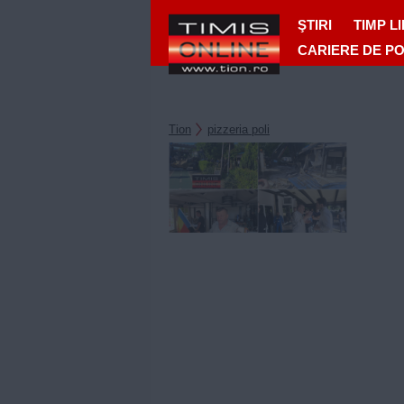
ŞTIRI
TIMP L
CARIERE DE P
Tion
pizzeria poli