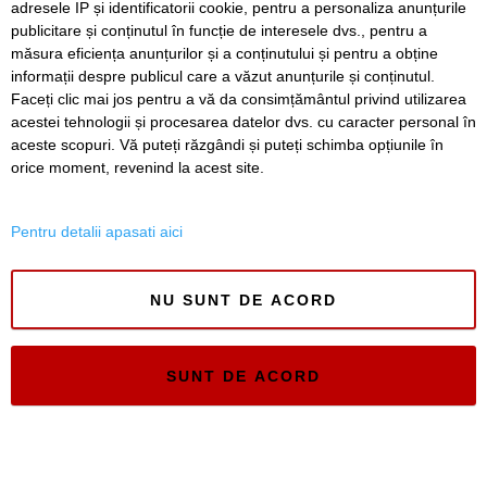
adresele IP și identificatorii cookie, pentru a personaliza anunțurile
publicitare și conținutul în funcție de interesele dvs., pentru a
Înapoi
Înainte
măsura eficiența anunțurilor și a conținutului și pentru a obține
informații despre publicul care a văzut anunțurile și conținutul.
Faceți clic mai jos pentru a vă da consimțământul privind utilizarea
acestei tehnologii și procesarea datelor dvs. cu caracter personal în
SERVICII
Redactia
Folosinta Cookie-urilor
aceste scopuri. Vă puteți răzgândi și puteți schimba opțiunile în
Termeni si conditii de utilizare
orice moment, revenind la acest site.
Politica de confidentialitate
Regulament postare și moderare comentarii
Pentru detalii apasati aici
NU SUNT DE ACORD
Timiș Online
SUNT DE ACORD
ISSN 3008-2323
ISSN-L 3008-2323