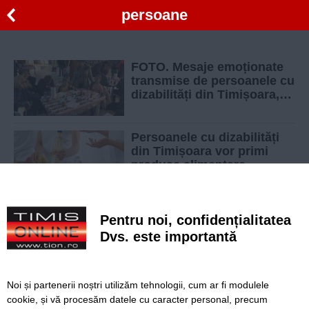
persoane
FOTO. Mesaje emoționate
transmise de persoanele cu
dizabilități din Timișoara,
de ziua lor
Persoanele cu dizabilități
din Timișoara vor primi
produse alimentare
Accident la Turnu. Sapte persoane transportate
Pentru noi, confidențialitatea
la spital
Dvs. este importantă
Licenta pentru transportul public in Timis, doar
pe 3 luni
Noi și partenerii noștri utilizăm tehnologii, cum ar fi modulele
21 de persoane cu dizabilitati din Timisoara,
cookie, și vă procesăm datele cu caracter personal, precum
angajate cu ajutorul asociatiei Colfasa