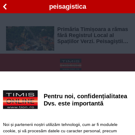
peisagistica
Primăria Timișoara a rămas
fără Registrul Local al
Spațiilor Verzi. Peisagiștii
au reușit să-l anuleze în
instanță
SERVICII
Redactia
Folosinta Cookie-urilor
Termeni si conditii de utilizare
Politica de confidentialitate
Pentru noi, confidențialitatea
Regulament postare și moderare comentarii
Dvs. este importantă
Noi și partenerii noștri utilizăm tehnologii, cum ar fi modulele
cookie, și vă procesăm datele cu caracter personal, precum