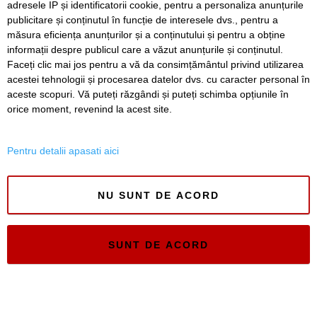
adresele IP și identificatorii cookie, pentru a personaliza anunțurile
publicitare și conținutul în funcție de interesele dvs., pentru a
Timiș Online
măsura eficiența anunțurilor și a conținutului și pentru a obține
ISSN 3008-2323
informații despre publicul care a văzut anunțurile și conținutul.
ISSN-L 3008-2323
Faceți clic mai jos pentru a vă da consimțământul privind utilizarea
acestei tehnologii și procesarea datelor dvs. cu caracter personal în
aceste scopuri. Vă puteți răzgândi și puteți schimba opțiunile în
orice moment, revenind la acest site.
Pentru detalii apasati aici
NU SUNT DE ACORD
SUNT DE ACORD