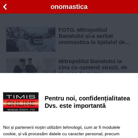
onomastica
FOTO. Mitropolitul
Banatului și-a serbat
onomastica la Spitalul de
Psihiatrie Jebel. A mers cu
daruri la pacienți
Mitropolitul Banatului ia
cina cu oamenii strazii, de
ziua sa de nume
Duminica Floriilor: semnificatie si traditii
Pentru noi, confidențialitatea
stravechi
Dvs. este importantă
Sfintii Constantin si Elena - onomastica pentru
numerosi romani
Noi și partenerii noștri utilizăm tehnologii, cum ar fi modulele
Liber pentru Ion la Muzeul de Arta din
cookie, și vă procesăm datele cu caracter personal, precum
Timisoara