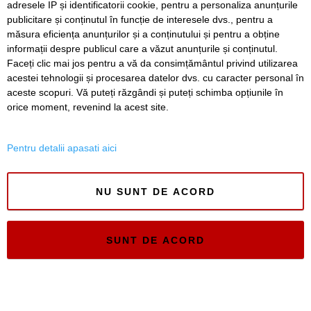
adresele IP și identificatorii cookie, pentru a personaliza anunțurile
publicitare și conținutul în funcție de interesele dvs., pentru a
Înapoi
Înainte
măsura eficiența anunțurilor și a conținutului și pentru a obține
informații despre publicul care a văzut anunțurile și conținutul.
Faceți clic mai jos pentru a vă da consimțământul privind utilizarea
acestei tehnologii și procesarea datelor dvs. cu caracter personal în
SERVICII
Redactia
Folosinta Cookie-urilor
aceste scopuri. Vă puteți răzgândi și puteți schimba opțiunile în
Termeni si conditii de utilizare
orice moment, revenind la acest site.
Politica de confidentialitate
Regulament postare și moderare comentarii
Pentru detalii apasati aici
NU SUNT DE ACORD
Timiș Online
SUNT DE ACORD
ISSN 3008-2323
ISSN-L 3008-2323