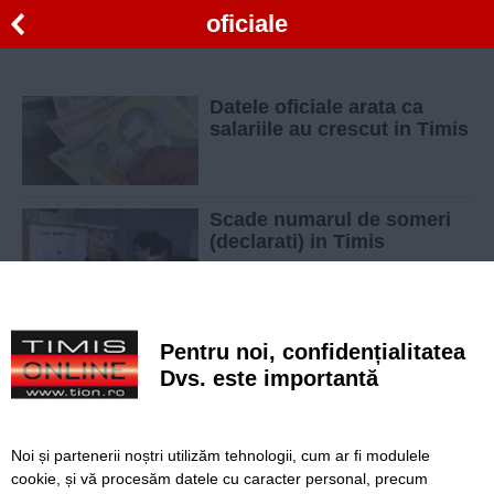
oficiale
Datele oficiale arata ca
salariile au crescut in Timis
Scade numarul de someri
(declarati) in Timis
Pentru noi, confidențialitatea
Dvs. este importantă
SERVICII
Redactia
Folosinta Cookie-urilor
Termeni si conditii de utilizare
Politica de confidentialitate
Noi și partenerii noștri utilizăm tehnologii, cum ar fi modulele
cookie, și vă procesăm datele cu caracter personal, precum
Regulament postare și moderare comentarii