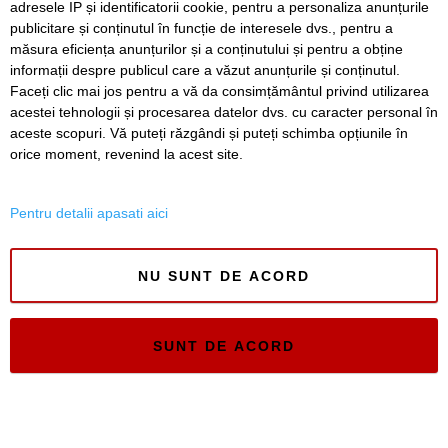
adresele IP și identificatorii cookie, pentru a personaliza anunțurile
publicitare și conținutul în funcție de interesele dvs., pentru a
măsura eficiența anunțurilor și a conținutului și pentru a obține
informații despre publicul care a văzut anunțurile și conținutul.
Faceți clic mai jos pentru a vă da consimțământul privind utilizarea
acestei tehnologii și procesarea datelor dvs. cu caracter personal în
aceste scopuri. Vă puteți răzgândi și puteți schimba opțiunile în
Timiș Online
orice moment, revenind la acest site.
ISSN 3008-2323
ISSN-L 3008-2323
Pentru detalii apasati aici
NU SUNT DE ACORD
SUNT DE ACORD