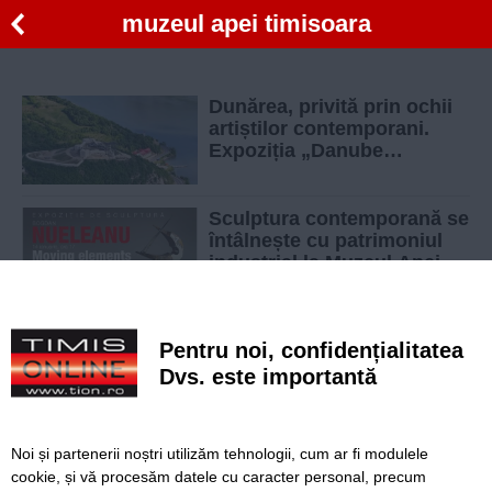
muzeul apei timisoara
Dunărea, privită prin ochii
artiștilor contemporani.
Expoziția „Danube
Revisited” se deschide la
Muzeul Apei din Timișoara
Sculptura contemporană se
întâlnește cu patrimoniul
industrial la Muzeul Apei
Învățare creativă la Muzeul
Pentru noi, confidențialitatea
Apei din Timișoara. Copii,
așteptați să exploreze
Dvs. este importantă
lumea cunoștințelor despre
apă și natură
Copiii mari și mici sunt
Noi și partenerii noștri utilizăm tehnologii, cum ar fi modulele
așteptați la Festivalul de
cookie, și vă procesăm datele cu caracter personal, precum
Joacă Cocolosh, de 1 Iunie