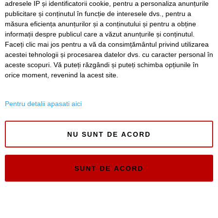
adresele IP și identificatorii cookie, pentru a personaliza anunțurile
publicitare și conținutul în funcție de interesele dvs., pentru a
măsura eficiența anunțurilor și a conținutului și pentru a obține
informații despre publicul care a văzut anunțurile și conținutul.
Faceți clic mai jos pentru a vă da consimțământul privind utilizarea
acestei tehnologii și procesarea datelor dvs. cu caracter personal în
SERVICII
Redactia
Folosinta Cookie-urilor
aceste scopuri. Vă puteți răzgândi și puteți schimba opțiunile în
Termeni si conditii de utilizare
orice moment, revenind la acest site.
Politica de confidentialitate
Regulament postare și moderare comentarii
Pentru detalii apasati aici
NU SUNT DE ACORD
Timiș Online
SUNT DE ACORD
ISSN 3008-2323
ISSN-L 3008-2323