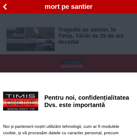
mort pe santier
Tragedie pe șantier, în
Timiș. Tânăr de 29 de ani
decedat
SERVICII
Redactia
Folosinta Cookie-urilor
Termeni si conditii de utilizare
Politica de confidentialitate
Pentru noi, confidențialitatea
Regulament postare și moderare comentarii
Dvs. este importantă
Noi și partenerii noștri utilizăm tehnologii, cum ar fi modulele
cookie, și vă procesăm datele cu caracter personal, precum