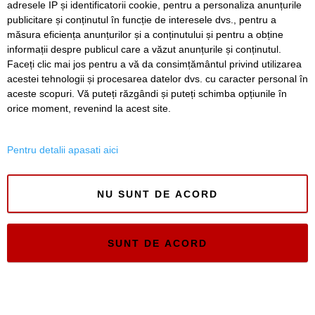
adresele IP și identificatorii cookie, pentru a personaliza anunțurile
publicitare și conținutul în funcție de interesele dvs., pentru a
Timiș Online
măsura eficiența anunțurilor și a conținutului și pentru a obține
ISSN 3008-2323
informații despre publicul care a văzut anunțurile și conținutul.
ISSN-L 3008-2323
Faceți clic mai jos pentru a vă da consimțământul privind utilizarea
acestei tehnologii și procesarea datelor dvs. cu caracter personal în
aceste scopuri. Vă puteți răzgândi și puteți schimba opțiunile în
orice moment, revenind la acest site.
Pentru detalii apasati aici
NU SUNT DE ACORD
SUNT DE ACORD