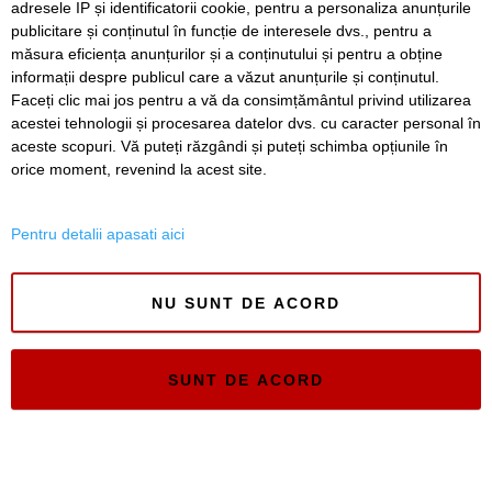
adresele IP și identificatorii cookie, pentru a personaliza anunțurile
publicitare și conținutul în funcție de interesele dvs., pentru a
Timiș Online
măsura eficiența anunțurilor și a conținutului și pentru a obține
ISSN 3008-2323
informații despre publicul care a văzut anunțurile și conținutul.
ISSN-L 3008-2323
Faceți clic mai jos pentru a vă da consimțământul privind utilizarea
acestei tehnologii și procesarea datelor dvs. cu caracter personal în
aceste scopuri. Vă puteți răzgândi și puteți schimba opțiunile în
orice moment, revenind la acest site.
Pentru detalii apasati aici
NU SUNT DE ACORD
SUNT DE ACORD