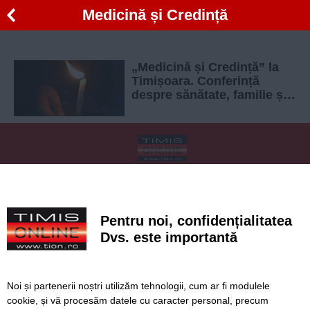
Medicină și Credință
„Medicină și Credință” la
Timișoara. Conferință
despre sănătate, familie și
spiritualitate, cu intrare
liberă
SERVICII
Redactia
Folosinta Cookie-urilor
Termeni si conditii de utilizare
Politica de confidentialitate
Pentru noi, confidențialitatea
Regulament postare și moderare comentarii
Dvs. este importantă
Noi și partenerii noștri utilizăm tehnologii, cum ar fi modulele
cookie, și vă procesăm datele cu caracter personal, precum