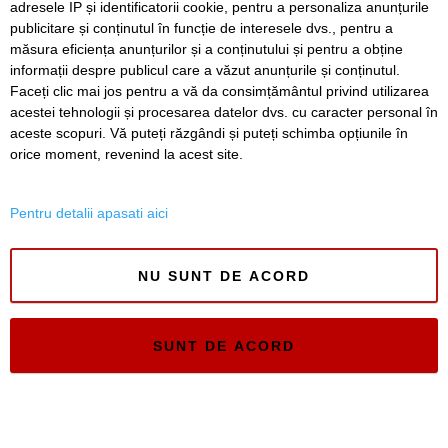
adresele IP și identificatorii cookie, pentru a personaliza anunțurile
publicitare și conținutul în funcție de interesele dvs., pentru a
Timiș Online
măsura eficiența anunțurilor și a conținutului și pentru a obține
ISSN 3008-2323
informații despre publicul care a văzut anunțurile și conținutul.
ISSN-L 3008-2323
Faceți clic mai jos pentru a vă da consimțământul privind utilizarea
acestei tehnologii și procesarea datelor dvs. cu caracter personal în
aceste scopuri. Vă puteți răzgândi și puteți schimba opțiunile în
orice moment, revenind la acest site.
Pentru detalii apasati aici
NU SUNT DE ACORD
SUNT DE ACORD