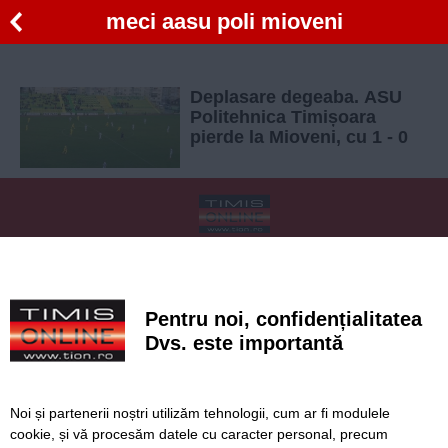
meci aasu poli mioveni
Deplasare degeaba. ASU
Politehnica Timișoara
pierde la Mioveni, cu 1 - 0
SERVICII
Redactia
Folosinta Cookie-urilor
Termeni si conditii de utilizare
Politica de confidentialitate
Pentru noi, confidențialitatea
Regulament postare și moderare comentarii
Dvs. este importantă
Noi și partenerii noștri utilizăm tehnologii, cum ar fi modulele
cookie, și vă procesăm datele cu caracter personal, precum