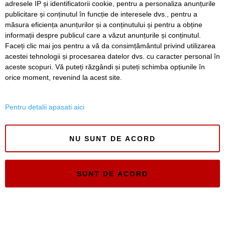
ISSN 3008-2323
adresele IP și identificatorii cookie, pentru a personaliza anunțurile
publicitare și conținutul în funcție de interesele dvs., pentru a
ISSN-L 3008-2323
măsura eficiența anunțurilor și a conținutului și pentru a obține
informații despre publicul care a văzut anunțurile și conținutul.
Faceți clic mai jos pentru a vă da consimțământul privind utilizarea
acestei tehnologii și procesarea datelor dvs. cu caracter personal în
aceste scopuri. Vă puteți răzgândi și puteți schimba opțiunile în
orice moment, revenind la acest site.
Pentru detalii apasati aici
NU SUNT DE ACORD
SUNT DE ACORD