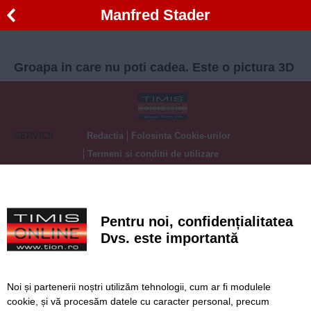
Manfred Stader
Groapa in care nu poti cadea. Este o pictura 3D
SERVICII
Redactia
Folosinta Cookie-urilor
Termeni si conditii de utilizare
Politica de confidentialitate
Regulament postare și moderare comentarii
Pentru noi, confidențialitatea
Dvs. este importantă
Noi și partenerii noștri utilizăm tehnologii, cum ar fi modulele
Timiș Online
cookie, și vă procesăm datele cu caracter personal, precum