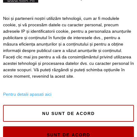
Preoții împart Paști pe la
Noi și partenerii noștri utilizăm tehnologii, cum ar fi modulele
casele credincioșilor,
cookie, și vă procesăm datele cu caracter personal, precum
echipați cu mască și
adresele IP și identificatorii cookie, pentru a personaliza anunțurile
mănuși. Oamenii lasă pungi
publicitare și conținutul în funcție de interesele dvs., pentru a
la poartă pentru a primi
măsura eficiența anunțurilor și a conținutului și pentru a obține
Înapoi
Înainte
prescura
informații despre publicul care a văzut anunțurile și conținutul.
Faceți clic mai jos pentru a vă da consimțământul privind utilizarea
acestei tehnologii și procesarea datelor dvs. cu caracter personal în
aceste scopuri. Vă puteți răzgândi și puteți schimba opțiunile în
SERVICII
Redactia
Folosinta Cookie-urilor
orice moment, revenind la acest site.
Termeni si conditii de utilizare
Politica de confidentialitate
Pentru detalii apasati aici
Regulament postare și moderare comentarii
NU SUNT DE ACORD
SUNT DE ACORD