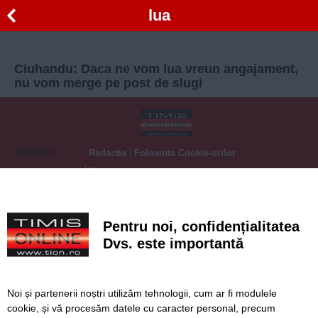
lua
Ciuhandu: Daca ne vom lua vreun angajament,
nu vom merge pe post de slugi
SERVICII
Redactia
Folosinta Cookie-urilor
Termeni si conditii de utilizare
Politica de confidentialitate
Regulament postare și moderare comentarii
Pentru noi, confidențialitatea
Dvs. este importantă
Noi și partenerii noștri utilizăm tehnologii, cum ar fi modulele
cookie, și vă procesăm datele cu caracter personal, precum
Timiș Online