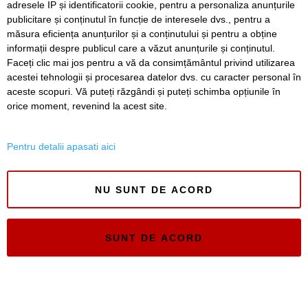
adresele IP și identificatorii cookie, pentru a personaliza anunțurile
ISSN 3008-2323
publicitare și conținutul în funcție de interesele dvs., pentru a
măsura eficiența anunțurilor și a conținutului și pentru a obține
ISSN-L 3008-2323
informații despre publicul care a văzut anunțurile și conținutul.
Faceți clic mai jos pentru a vă da consimțământul privind utilizarea
acestei tehnologii și procesarea datelor dvs. cu caracter personal în
aceste scopuri. Vă puteți răzgândi și puteți schimba opțiunile în
orice moment, revenind la acest site.
Pentru detalii apasati aici
NU SUNT DE ACORD
SUNT DE ACORD