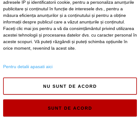
adresele IP și identificatorii cookie, pentru a personaliza anunțurile
ISSN 3008-2323
publicitare și conținutul în funcție de interesele dvs., pentru a
măsura eficiența anunțurilor și a conținutului și pentru a obține
ISSN-L 3008-2323
informații despre publicul care a văzut anunțurile și conținutul.
Faceți clic mai jos pentru a vă da consimțământul privind utilizarea
acestei tehnologii și procesarea datelor dvs. cu caracter personal în
aceste scopuri. Vă puteți răzgândi și puteți schimba opțiunile în
orice moment, revenind la acest site.
Pentru detalii apasati aici
NU SUNT DE ACORD
SUNT DE ACORD