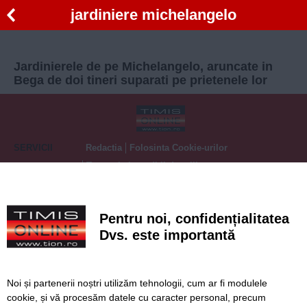
jardiniere michelangelo
Jardinierele de pe Michelangelo, aruncate in
Bega de doi tineri suparati pe prietenele lor
SERVICII
Redactia
Folosinta Cookie-urilor
Termeni si conditii de utilizare
Politica de confidentialitate
Regulament postare și moderare comentarii
Pentru noi, confidențialitatea
Dvs. este importantă
Noi și partenerii noștri utilizăm tehnologii, cum ar fi modulele
cookie, și vă procesăm datele cu caracter personal, precum
Timiș Online