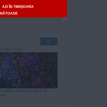
AZI ÎN TIMIȘOARA
ĂNĂTOASE
 TIMIȘOARA
m astăzi, 8 august 2026, în
ara?