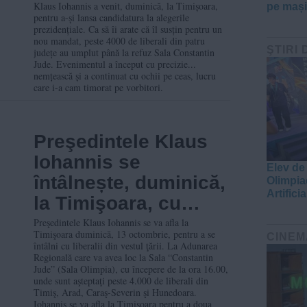
un Orban cu ochii pe
Klaus Iohannis a venit, duminică, la Timișoara,
pe mașin
pentru a-și lansa candidatura la alegerile
ceas
prezidențiale. Ca să îi arate că îl susțin pentru un
nou mandat, peste 4000 de liberali din patru
ŞTIRI 
județe au umplut până la refuz Sala Constantin
Jude. Evenimentul a început cu precizie...
nemțească și a continuat cu ochii pe ceas, lucru
care i-a cam timorat pe vorbitori.
Preşedintele Klaus
Iohannis se
Elev de
întâlnește, duminică,
Olimpia
Artificia
la Timişoara, cu
peste 4.000 de
Preşedintele Klaus Iohannis se va afla la
Timişoara duminică, 13 octombrie, pentru a se
CINEM
liberali
întâlni cu liberalii din vestul ţării. La Adunarea
Regională care va avea loc la Sala “Constantin
Jude” (Sala Olimpia), cu începere de la ora 16.00,
unde sunt aşteptaţi peste 4.000 de liberali din
Timiş, Arad, Caraş-Severin şi Hunedoara.
Iohannis se va afla la Timişoara pentru a doua