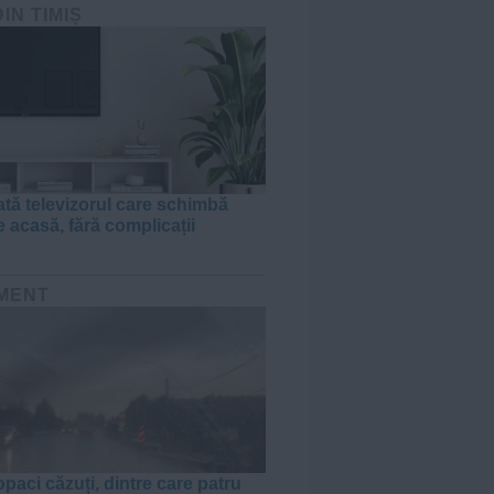
DIN TIMIȘ
tă televizorul care schimbă
e acasă, fără complicații
MENT
paci căzuți, dintre care patru