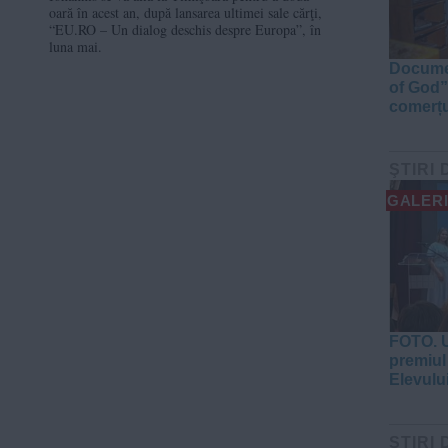
oară în acest an, după lansarea ultimei sale cărţi,
“EU.RO – Un dialog deschis despre Europa”, în
luna mai.
Documen
of God”
comerțu
ŞTIRI 
GALERI
FOTO. U
premiul 
Elevulu
ŞTIRI 