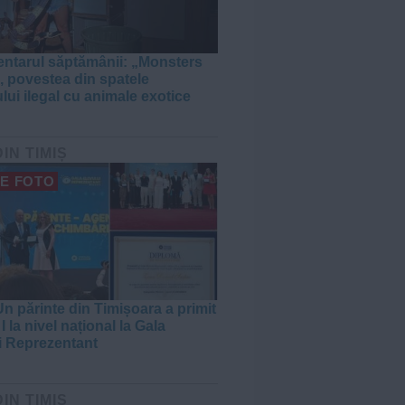
tarul săptămânii: „Monsters
, povestea din spatele
lui ilegal cu animale exotice
DIN TIMIȘ
E FOTO
n părinte din Timișoara a primit
I la nivel național la Gala
i Reprezentant
DIN TIMIȘ