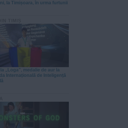
i, la Timișoara, în urma furtunii
DIN TIMIȘ
 la „Loga”, medalie de aur la
da Internațională de Inteligență
lă
A