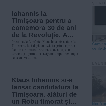
ŞTIRI 
Iohannis la
Timișoara pentru a
comemora 30 de ani
de la Revoluție. A
primit un steag
Președintele României Klaus Iohannis a ajuns la
Cum ara
Timișoara, luni după-amiază, iar prima oprire a
folosit în timpul
serile d
făcut-o la Cimitirul Eroilor, unde a depus o
coroană și a primit un steag din timpul Revoluției
evenimentelor din
de acum 30 de ani.
1989
EVENI
Klaus Iohannis și-a
lansat candidatura la
Timișoara, alături de
un Robu timorat și
Nouă co