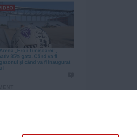
VIDEO
Arena „Eroii Timișoarei”,
ativ 85% gata. Când va fi
gazonul și când va fi inaugurat
ul
7
MENT