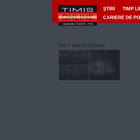
ŞTIRI
TIMP L
CARIERE DE P
Tion
iohannis timisoara