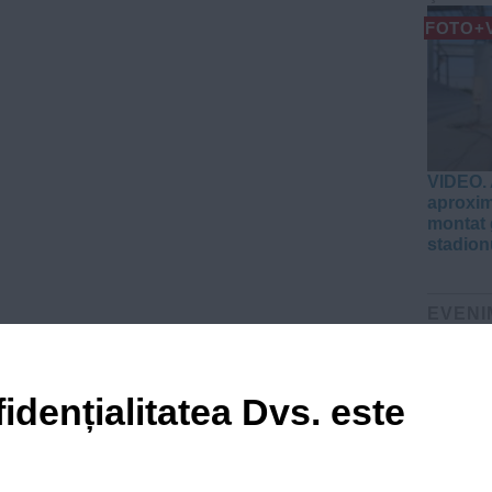
FOTO+
VIDEO. 
aproxim
montat 
stadion
EVENI
VIDEO
idențialitatea Dvs. este