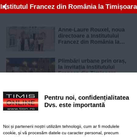
Institutul Francez din România la Timișoara
Anne-Laure Rouxel, noua
directoare a Institutului
Francez din România la
Timișoara
Plimbări urbane prin oraș,
la invitația Institutului
Francez din Timișoara
Pentru noi, confidențialitatea
Dvs. este importantă
SERVICII
Redactia
Folosinta Cookie-urilor
Termeni si conditii de utilizare
Politica de confidentialitate
Noi și partenerii noștri utilizăm tehnologii, cum ar fi modulele
cookie, și vă procesăm datele cu caracter personal, precum
Regulament postare și moderare comentarii