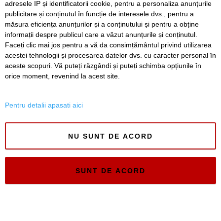
adresele IP și identificatorii cookie, pentru a personaliza anunțurile
publicitare și conținutul în funcție de interesele dvs., pentru a
măsura eficiența anunțurilor și a conținutului și pentru a obține
informații despre publicul care a văzut anunțurile și conținutul.
Faceți clic mai jos pentru a vă da consimțământul privind utilizarea
acestei tehnologii și procesarea datelor dvs. cu caracter personal în
aceste scopuri. Vă puteți răzgândi și puteți schimba opțiunile în
Timiș Online
orice moment, revenind la acest site.
ISSN 3008-2323
ISSN-L 3008-2323
Pentru detalii apasati aici
NU SUNT DE ACORD
SUNT DE ACORD