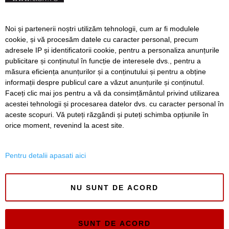
Cinci persoane au murit și
alte zeci sunt rănite
Incendii pe câmpuri, la
Noi și partenerii noștri utilizăm tehnologii, cum ar fi modulele
început de iulie, în Timiș.
cookie, și vă procesăm datele cu caracter personal, precum
Au ars aproape 100 de
adresele IP și identificatorii cookie, pentru a personaliza anunțurile
hectare de grâu și vegetație
publicitare și conținutul în funcție de interesele dvs., pentru a
uscată
măsura eficiența anunțurilor și a conținutului și pentru a obține
Înapoi
Înainte
informații despre publicul care a văzut anunțurile și conținutul.
Faceți clic mai jos pentru a vă da consimțământul privind utilizarea
acestei tehnologii și procesarea datelor dvs. cu caracter personal în
aceste scopuri. Vă puteți răzgândi și puteți schimba opțiunile în
SERVICII
Redactia
Folosinta Cookie-urilor
orice moment, revenind la acest site.
Termeni si conditii de utilizare
Politica de confidentialitate
Pentru detalii apasati aici
Regulament postare și moderare comentarii
NU SUNT DE ACORD
SUNT DE ACORD