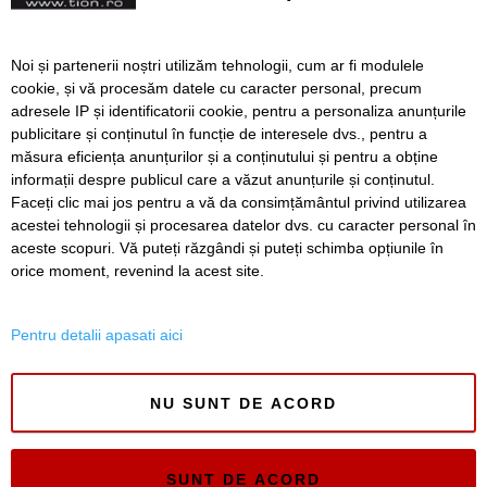
euro
Cinci tineri prinși cu
Noi și partenerii noștri utilizăm tehnologii, cum ar fi modulele
droguri în parc, în spatele
cookie, și vă procesăm datele cu caracter personal, precum
Sălii Olimpia
adresele IP și identificatorii cookie, pentru a personaliza anunțurile
publicitare și conținutul în funcție de interesele dvs., pentru a
măsura eficiența anunțurilor și a conținutului și pentru a obține
Înapoi
Înainte
informații despre publicul care a văzut anunțurile și conținutul.
Faceți clic mai jos pentru a vă da consimțământul privind utilizarea
acestei tehnologii și procesarea datelor dvs. cu caracter personal în
aceste scopuri. Vă puteți răzgândi și puteți schimba opțiunile în
SERVICII
Redactia
Folosinta Cookie-urilor
orice moment, revenind la acest site.
Termeni si conditii de utilizare
Politica de confidentialitate
Pentru detalii apasati aici
Regulament postare și moderare comentarii
NU SUNT DE ACORD
SUNT DE ACORD