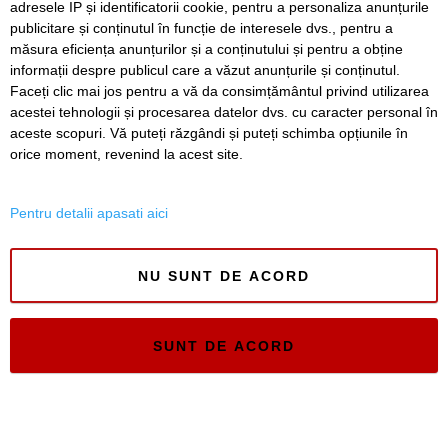
adresele IP și identificatorii cookie, pentru a personaliza anunțurile
publicitare și conținutul în funcție de interesele dvs., pentru a
Timiș Online
măsura eficiența anunțurilor și a conținutului și pentru a obține
ISSN 3008-2323
informații despre publicul care a văzut anunțurile și conținutul.
ISSN-L 3008-2323
Faceți clic mai jos pentru a vă da consimțământul privind utilizarea
acestei tehnologii și procesarea datelor dvs. cu caracter personal în
aceste scopuri. Vă puteți răzgândi și puteți schimba opțiunile în
orice moment, revenind la acest site.
Pentru detalii apasati aici
NU SUNT DE ACORD
SUNT DE ACORD