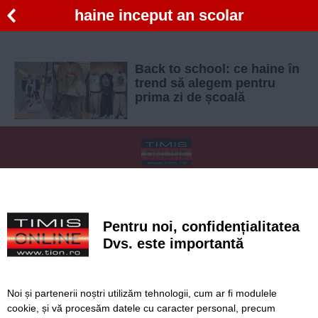
haine inceput an scolar
Back to school: ce haine în
trend să alegem pentru
prima zi de școală
SERVICII
Redactia
Folosinta Cookie-urilor
Termeni si conditii de utilizare
Politica de confidentialitate
Pentru noi, confidențialitatea
Regulament postare și moderare comentarii
Dvs. este importantă
Noi și partenerii noștri utilizăm tehnologii, cum ar fi modulele
cookie, și vă procesăm datele cu caracter personal, precum