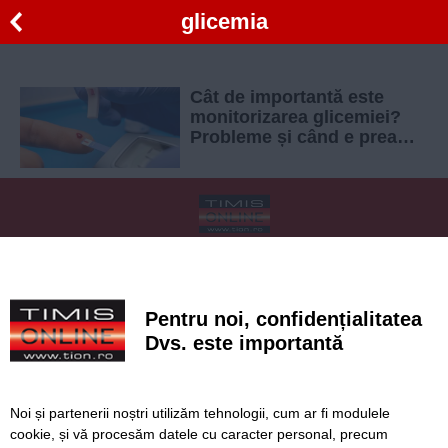
glicemia
Cât de importantă este
monitorizarea glicemiei?
Probleme și când e prea
mică, și când e prea mare
SERVICII
Redactia
Folosinta Cookie-urilor
Termeni si conditii de utilizare
Politica de confidentialitate
Pentru noi, confidențialitatea
Regulament postare și moderare comentarii
Dvs. este importantă
Noi și partenerii noștri utilizăm tehnologii, cum ar fi modulele
cookie, și vă procesăm datele cu caracter personal, precum