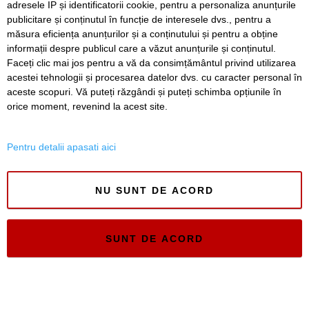
adresele IP și identificatorii cookie, pentru a personaliza anunțurile
publicitare și conținutul în funcție de interesele dvs., pentru a
Timiș Online
măsura eficiența anunțurilor și a conținutului și pentru a obține
ISSN 3008-2323
informații despre publicul care a văzut anunțurile și conținutul.
ISSN-L 3008-2323
Faceți clic mai jos pentru a vă da consimțământul privind utilizarea
acestei tehnologii și procesarea datelor dvs. cu caracter personal în
aceste scopuri. Vă puteți răzgândi și puteți schimba opțiunile în
orice moment, revenind la acest site.
Pentru detalii apasati aici
NU SUNT DE ACORD
SUNT DE ACORD