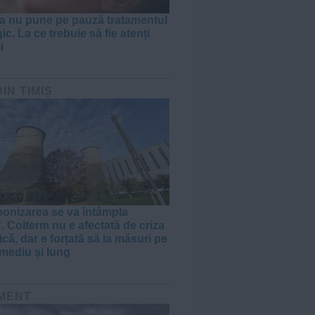
a nu pune pe pauză tratamentul
c. La ce trebuie să fie atenți
i
DIN TIMIȘ
onizarea se va întâmpla
. Colterm nu e afectată de criza
că, dar e forțată să ia măsuri pe
mediu și lung
MENT