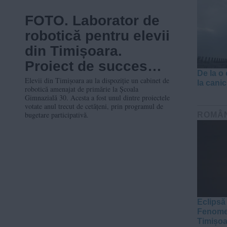
FOTO. Laborator de
robotică pentru elevii
din Timișoara.
Proiect de succes
De la o 
realizat prin
Elevii din Timișoara au la dispoziție un cabinet de
la canicu
robotică amenajat de primărie la Școala
bugetarea
Gimnazială 30. Acesta a fost unul dintre proiectele
votate anul trecut de cetățeni, prin programul de
participativă
bugetare participativă.
ROMÂ
Eclipsă
Fenomen
Timișoa