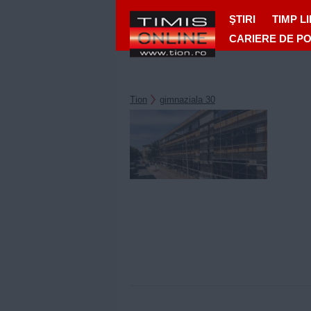
ŞTIRI
TIMP L
CARIERE DE P
Tion
gimnaziala 30