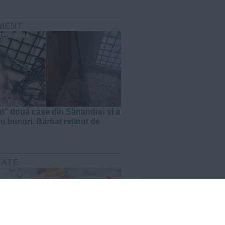
MENT
tat" două case din Sânandrei și a
u bunuri. Bărbat reținut de
TATE