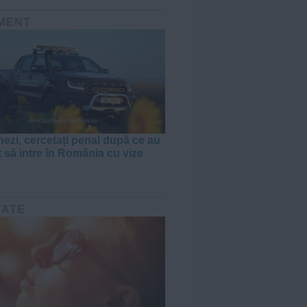
MENT
nezi, cercetați penal după ce au
t să intre în România cu vize
TATE