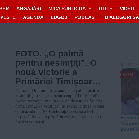
IBER
ANGAJĂRI
MICA PUBLICITATE
UTILE
VIDEO
OVESTE
AGENDA
LUGOJ
PODCAST
DIALOGURI S
FOTO. „O palmă
pentru nesimțiți”. O
ŞTIRI 
nouă victorie a
FOTO
Primăriei Timișoara
împotriva firmei care
Primarul Dominic Fritz anunță „o palmă pentru
nesimțiți și o victorie pentru copiii Timișoarei”.
a abandonat
Acesta vorbește, mai precis, de disputa cu Solaria,
firma care „și-a bătut joc” de lucrările de la Școala
șantierul de la
Gimnazială nr. 30. Contestația acesteia a fost
respinsă, iar acum primăria este mai aproape de a
Gimnazială 30
Festival
finaliza șantierul.
Sânpetr
jocuri s