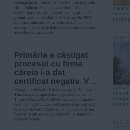
Inclusiv de la firma
Licitația pentru finalizarea lucrărilor de la Școala
Gimnazială nr. 30 a atras șase oferte. Una, chiar
Canicul
care a primit
de la firma care a primit certificat negativ după
oncologi
primul contract, reziliat la 70% în aprilie 2024,
certificat negativ la
pacienți
din cauza întârzierilor semnificative. Într-o altă
asociere înscrisă la licitație este și firma care a fost
primul contract
asociata celei penalizate.
ŞTIRI 
Primăria a câștigat
procesul cu firma
căreia i-a dat
certificat negativ. Va
„Decarb
avea interdicție trei
Viceprimarul Ruben Lațcău anunță că Primăria
natural”
Timișoara a câștigat definitv procesul cu firma
ani la achiziții
energeti
T.T.&CO SOLARIA GRUP, cea căreia îi dăduse
certificat negativ după problemele de pe șantierul
termen 
publice
de la Școala Gimnazială nr. 30. Cu aceeași firmă
fuseseră și alte probleme în trecut, existând și o
plângere penală.
EVENI