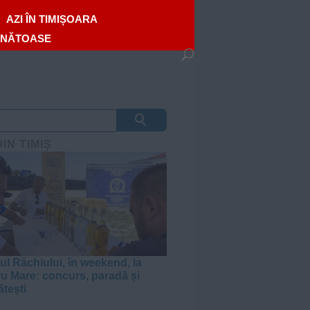
AZI ÎN TIMIȘOARA
ĂNĂTOASE
DIN TIMIȘ
ul Răchiului, în weekend, la
u Mare: concurs, paradă și
ătești