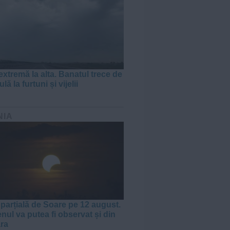
extremă la alta. Banatul trece de
lă la furtuni și vijelii
NIA
 parțială de Soare pe 12 august.
ul va putea fi observat și din
ra