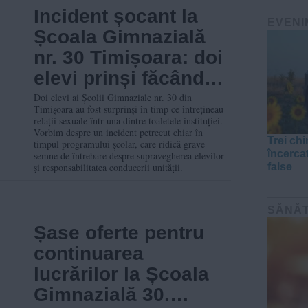
Incident șocant la
EVENI
Școala Gimnazială
nr. 30 Timișoara: doi
elevi prinși făcând
sex în toaletă
Doi elevi ai Școlii Gimnaziale nr. 30 din
Timișoara au fost surprinși în timp ce întrețineau
relații sexuale într-una dintre toaletele instituției.
Vorbim despre un incident petrecut chiar în
Trei chi
timpul programului școlar, care ridică grave
încerca
semne de întrebare despre supravegherea elevilor
și responsabilitatea conducerii unității.
false
SĂNĂ
Șase oferte pentru
continuarea
lucrărilor la Școala
Gimnazială 30.