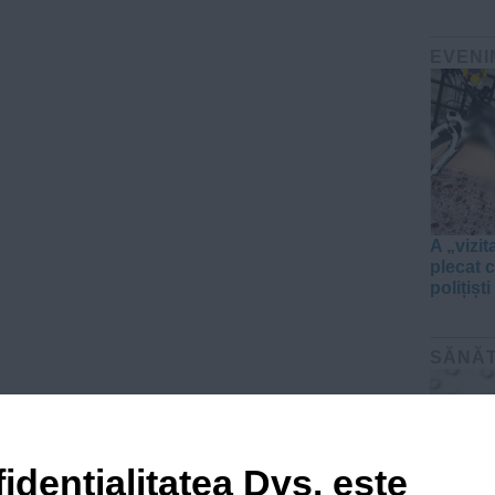
EVENI
A „vizi
plecat c
polițiști
SĂNĂ
idențialitatea Dvs. este