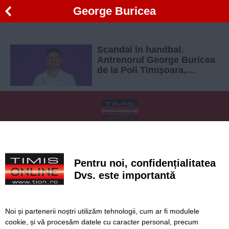
George Buricea
Scandal în handbal.
Antrenorul George Buricea
de la Poli Timișoara,
suspendat și amendat
pentru bruscarea unui
jucător
SERVICII
Redactia
Folosinta Cookie-urilor
Termeni si conditii de utilizare
Politica de confidentialitate
Pentru noi, confidențialitatea
Regulament postare și moderare comentarii
Dvs. este importantă
Noi și partenerii noștri utilizăm tehnologii, cum ar fi modulele
cookie, și vă procesăm datele cu caracter personal, precum