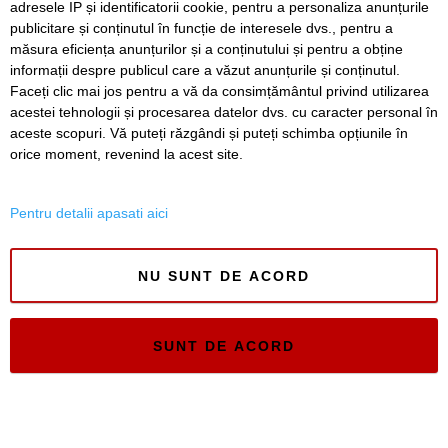
adresele IP și identificatorii cookie, pentru a personaliza anunțurile
publicitare și conținutul în funcție de interesele dvs., pentru a
Timiș Online
măsura eficiența anunțurilor și a conținutului și pentru a obține
ISSN 3008-2323
informații despre publicul care a văzut anunțurile și conținutul.
ISSN-L 3008-2323
Faceți clic mai jos pentru a vă da consimțământul privind utilizarea
acestei tehnologii și procesarea datelor dvs. cu caracter personal în
aceste scopuri. Vă puteți răzgândi și puteți schimba opțiunile în
orice moment, revenind la acest site.
Pentru detalii apasati aici
NU SUNT DE ACORD
SUNT DE ACORD