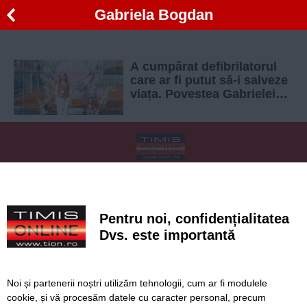
Gabriela Bogdan
A cumpărat defibrilatorul
care ar fi putut să-i salveze
viața. Povestea Gabrielei
Bogdan și a Asociației
„Sfântul Nectarie” din
Moșnița
SERVICII
Redactia
Folosinta Cookie-urilor
Termeni si conditii de utilizare
Politica de confidentialitate
Pentru noi, confidențialitatea
Regulament postare și moderare comentarii
Dvs. este importantă
Noi și partenerii noștri utilizăm tehnologii, cum ar fi modulele
cookie, și vă procesăm datele cu caracter personal, precum