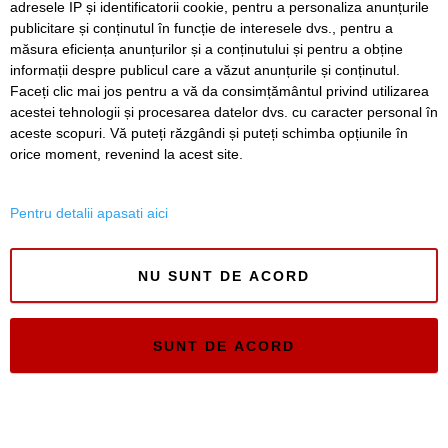
adresele IP și identificatorii cookie, pentru a personaliza anunțurile
publicitare și conținutul în funcție de interesele dvs., pentru a
Timiș Online
măsura eficiența anunțurilor și a conținutului și pentru a obține
ISSN 3008-2323
informații despre publicul care a văzut anunțurile și conținutul.
ISSN-L 3008-2323
Faceți clic mai jos pentru a vă da consimțământul privind utilizarea
acestei tehnologii și procesarea datelor dvs. cu caracter personal în
aceste scopuri. Vă puteți răzgândi și puteți schimba opțiunile în
orice moment, revenind la acest site.
Pentru detalii apasati aici
NU SUNT DE ACORD
SUNT DE ACORD