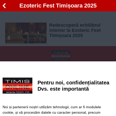
Ezoteric Fest Timișoara 2025
Redescoperă echilibrul
interior la Ezoteric Fest
Timișoara 2025
SERVICII
Redactia
Folosinta Cookie-urilor
Termeni si conditii de utilizare
Politica de confidentialitate
Pentru noi, confidențialitatea
Regulament postare și moderare comentarii
Dvs. este importantă
Noi și partenerii noștri utilizăm tehnologii, cum ar fi modulele
cookie, și vă procesăm datele cu caracter personal, precum