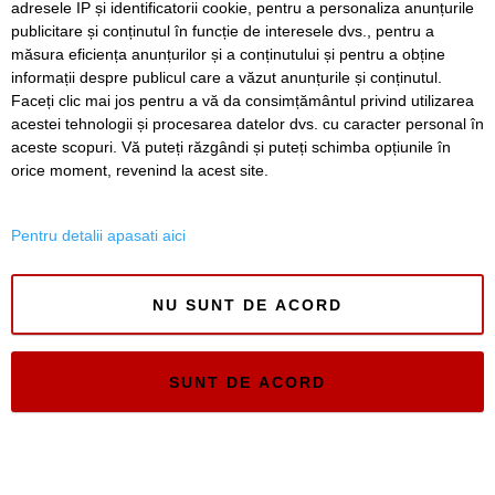
adresele IP și identificatorii cookie, pentru a personaliza anunțurile
publicitare și conținutul în funcție de interesele dvs., pentru a
Timiș Online
măsura eficiența anunțurilor și a conținutului și pentru a obține
ISSN 3008-2323
informații despre publicul care a văzut anunțurile și conținutul.
ISSN-L 3008-2323
Faceți clic mai jos pentru a vă da consimțământul privind utilizarea
acestei tehnologii și procesarea datelor dvs. cu caracter personal în
aceste scopuri. Vă puteți răzgândi și puteți schimba opțiunile în
orice moment, revenind la acest site.
Pentru detalii apasati aici
NU SUNT DE ACORD
SUNT DE ACORD