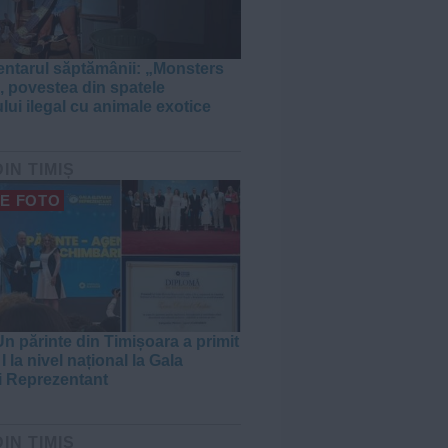
tarul săptămânii: „Monsters
, povestea din spatele
lui ilegal cu animale exotice
DIN TIMIȘ
E FOTO
n părinte din Timișoara a primit
I la nivel național la Gala
i Reprezentant
DIN TIMIȘ