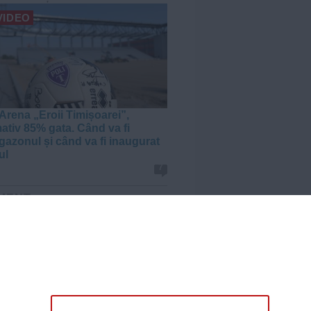
VIDEO
Arena „Eroii Timișoarei”,
ativ 85% gata. Când va fi
gazonul și când va fi inaugurat
ul
7
MENT