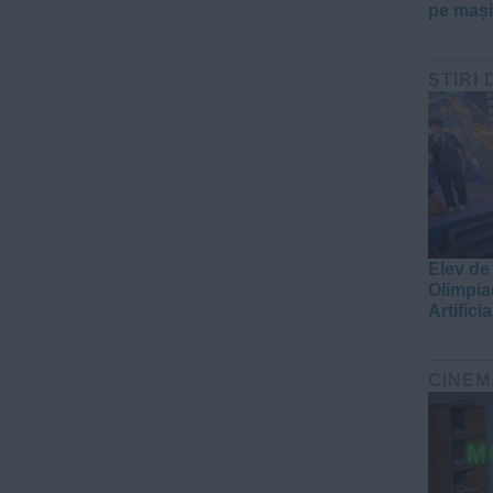
pe mașin
ŞTIRI 
Elev de
Olimpia
Artificia
CINEM