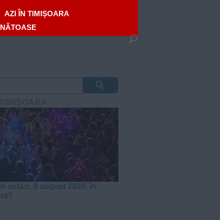
AZI ÎN TIMIȘOARA
ĂNĂTOASE
 TIMIȘOARA
m astăzi, 8 august 2026, în
ara?