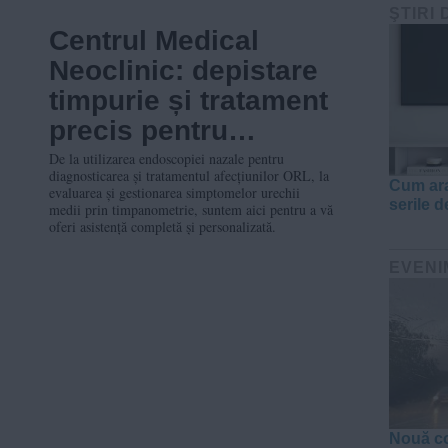
ŞTIRI 
tulburărilor
Centrul Medical
hormonale
Neoclinic: depistare
timpurie și tratament
precis pentru
afecțiunile ORL
De la utilizarea endoscopiei nazale pentru
diagnosticarea și tratamentul afecțiunilor ORL, la
(hemoragie nazală,
Cum ara
evaluarea și gestionarea simptomelor urechii
serile d
medii prin timpanometrie, suntem aici pentru a vă
afecțiuni ale urechii
oferi asistență completă și personalizată.
medii, afecțiuni
EVENI
hipofaringiene și
laringiene)
Nouă co