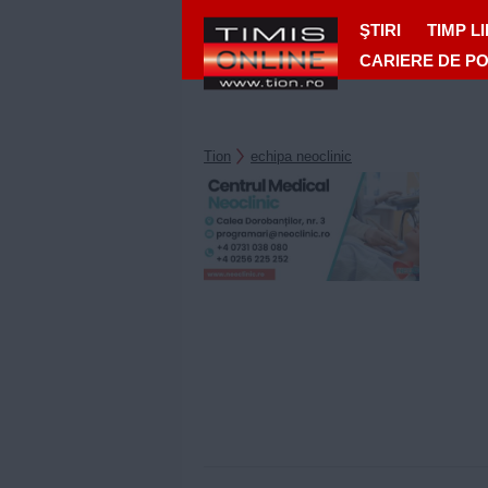
ŞTIRI
TIMP L
CARIERE DE P
Tion
echipa neoclinic