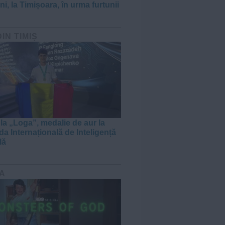
i, la Timișoara, în urma furtunii
DIN TIMIȘ
 la „Loga”, medalie de aur la
da Internațională de Inteligență
lă
A