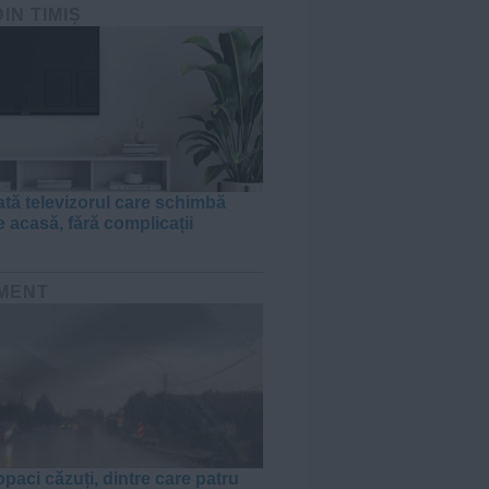
DIN TIMIȘ
tă televizorul care schimbă
e acasă, fără complicații
MENT
paci căzuți, dintre care patru