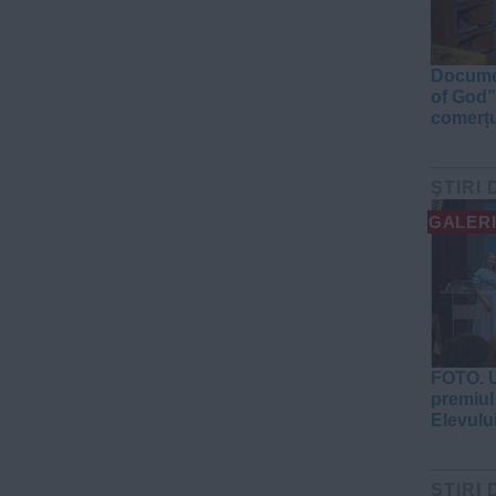
Documen
of God”
comerțu
ŞTIRI 
GALERI
FOTO. U
premiul 
Elevulu
ŞTIRI 