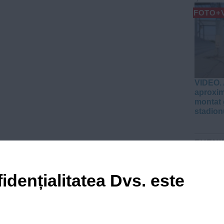
FOTO+
VIDEO. 
aproxim
montat 
stadion
EVENI
VIDEO
idențialitatea Dvs. este