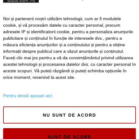
două treimi gata
„Activitate susținută” pe
Noi și partenerii noștri utilizăm tehnologii, cum ar fi modulele
șantierul descărcării de pe
cookie, și vă procesăm datele cu caracter personal, precum
A1 de la Sânandrei.
adresele IP și identificatorii cookie, pentru a personaliza anunțurile
Lucrările au ajuns aproape
publicitare și conținutul în funcție de interesele dvs., pentru a
la jumătate
măsura eficiența anunțurilor și a conținutului și pentru a obține
Înapoi
Înainte
informații despre publicul care a văzut anunțurile și conținutul.
Faceți clic mai jos pentru a vă da consimțământul privind utilizarea
acestei tehnologii și procesarea datelor dvs. cu caracter personal în
aceste scopuri. Vă puteți răzgândi și puteți schimba opțiunile în
SERVICII
Redactia
Folosinta Cookie-urilor
orice moment, revenind la acest site.
Termeni si conditii de utilizare
Politica de confidentialitate
Pentru detalii apasati aici
Regulament postare și moderare comentarii
NU SUNT DE ACORD
SUNT DE ACORD