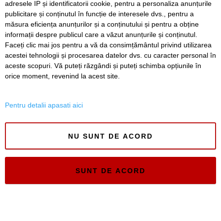
adresele IP și identificatorii cookie, pentru a personaliza anunțurile
publicitare și conținutul în funcție de interesele dvs., pentru a
Timiș Online
măsura eficiența anunțurilor și a conținutului și pentru a obține
ISSN 3008-2323
informații despre publicul care a văzut anunțurile și conținutul.
ISSN-L 3008-2323
Faceți clic mai jos pentru a vă da consimțământul privind utilizarea
acestei tehnologii și procesarea datelor dvs. cu caracter personal în
aceste scopuri. Vă puteți răzgândi și puteți schimba opțiunile în
orice moment, revenind la acest site.
Pentru detalii apasati aici
NU SUNT DE ACORD
SUNT DE ACORD