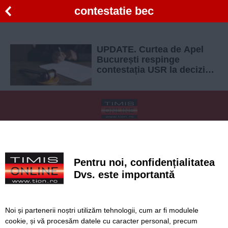
contestatie bec
UPDATE. Curtea de Apel
București respinge
contestația USR la decizia
BEC privind interzicerea
campaniei pentru Nicușor
Dan
SERVICII
Redactia
Folosinta Cookie-urilor
Termeni si conditii de utilizare
Politica de confidentialitate
Pentru noi, confidențialitatea
Regulament postare și moderare comentarii
Dvs. este importantă
Noi și partenerii noștri utilizăm tehnologii, cum ar fi modulele
cookie, și vă procesăm datele cu caracter personal, precum