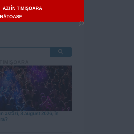
AZI ÎN TIMIȘOARA
ĂNĂTOASE
 TIMIȘOARA
m astăzi, 8 august 2026, în
ara?