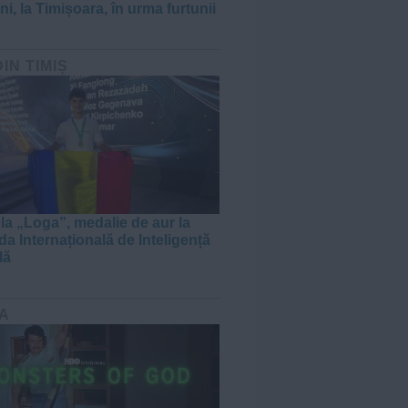
i, la Timișoara, în urma furtunii
DIN TIMIȘ
 la „Loga”, medalie de aur la
da Internațională de Inteligență
lă
A