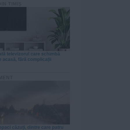
DIN TIMIȘ
tă televizorul care schimbă
e acasă, fără complicații
MENT
paci căzuți, dintre care patru