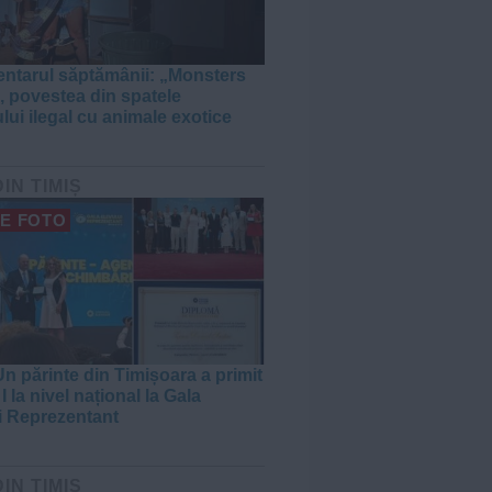
tarul săptămânii: „Monsters
, povestea din spatele
lui ilegal cu animale exotice
DIN TIMIȘ
E FOTO
n părinte din Timișoara a primit
I la nivel național la Gala
i Reprezentant
DIN TIMIȘ