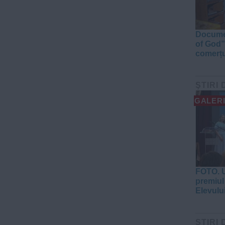
Documen
of God”
comerțu
ŞTIRI 
GALERI
FOTO. U
premiul 
Elevulu
ŞTIRI 