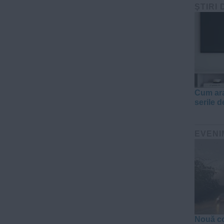
ŞTIRI 
Cum ara
serile d
EVENI
Nouă co