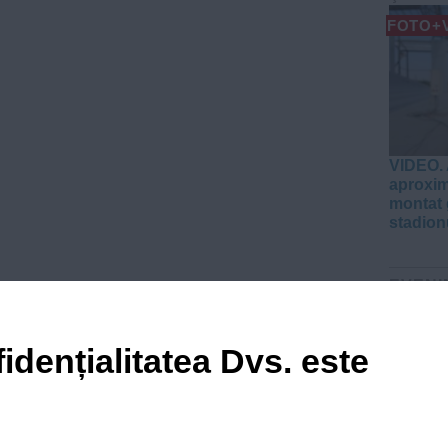
FOTO+
VIDEO. 
aproxim
montat 
stadion
EVENI
VIDEO
idențialitatea Dvs. este