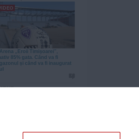
VIDEO
Arena „Eroii Timișoarei”,
ativ 85% gata. Când va fi
gazonul și când va fi inaugurat
ul
7
MENT