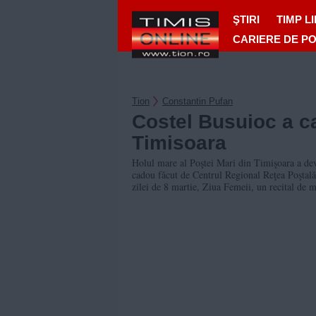
ŞTIRI
TIMP L
CARIERE DE P
Tion
Constantin Pufan
Costel Busuioc a c
Timisoara
Holul mare al Poştei Mari din Timişoara a deve
cadou făcut de Centrul Regional Reţea Poştală
zilei de 8 martie, Ziua Femeii, un recital de m