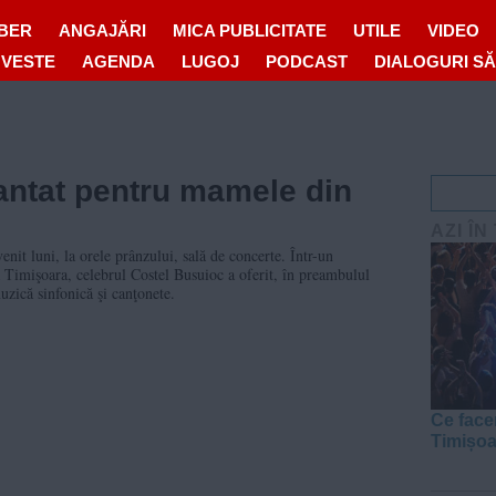
IBER
ANGAJĂRI
MICA PUBLICITATE
UTILE
VIDEO
OVESTE
AGENDA
LUGOJ
PODCAST
DIALOGURI S
antat pentru mamele din
AZI ÎN
nit luni, la orele prânzului, sală de concerte. Într-un
 Timişoara, celebrul Costel Busuioc a oferit, în preambulul
uzică sinfonică şi canţonete.
Ce face
Timișo