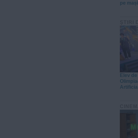
pe mașin
ŞTIRI 
Elev de
Olimpia
Artificia
CINEM