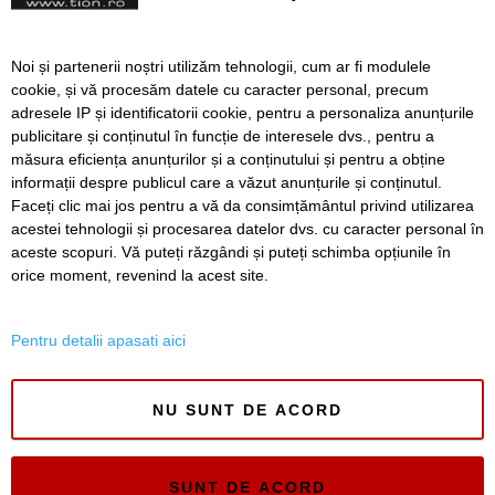
străzi din Timișoara
Strada Grigore T. Popa,
Noi și partenerii noștri utilizăm tehnologii, cum ar fi modulele
închisă până spre final de
cookie, și vă procesăm datele cu caracter personal, precum
noiembrie
adresele IP și identificatorii cookie, pentru a personaliza anunțurile
publicitare și conținutul în funcție de interesele dvs., pentru a
măsura eficiența anunțurilor și a conținutului și pentru a obține
Înapoi
Înainte
informații despre publicul care a văzut anunțurile și conținutul.
Faceți clic mai jos pentru a vă da consimțământul privind utilizarea
acestei tehnologii și procesarea datelor dvs. cu caracter personal în
aceste scopuri. Vă puteți răzgândi și puteți schimba opțiunile în
SERVICII
Redactia
Folosinta Cookie-urilor
orice moment, revenind la acest site.
Termeni si conditii de utilizare
Politica de confidentialitate
Pentru detalii apasati aici
Regulament postare și moderare comentarii
NU SUNT DE ACORD
SUNT DE ACORD