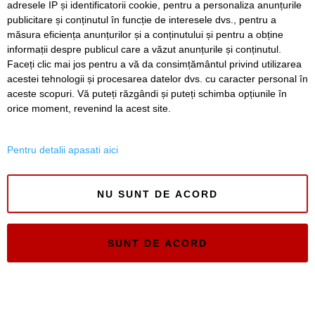
adresele IP și identificatorii cookie, pentru a personaliza anunțurile
publicitare și conținutul în funcție de interesele dvs., pentru a
Timiș Online
măsura eficiența anunțurilor și a conținutului și pentru a obține
ISSN 3008-2323
informații despre publicul care a văzut anunțurile și conținutul.
ISSN-L 3008-2323
Faceți clic mai jos pentru a vă da consimțământul privind utilizarea
acestei tehnologii și procesarea datelor dvs. cu caracter personal în
aceste scopuri. Vă puteți răzgândi și puteți schimba opțiunile în
orice moment, revenind la acest site.
Pentru detalii apasati aici
NU SUNT DE ACORD
SUNT DE ACORD