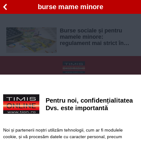
burse mame minore
Burse sociale și pentru
mamele minore:
regulament mai strict în
anul școlar 2025–2026
SERVICII
Redactia
Folosinta Cookie-urilor
Termeni si conditii de utilizare
Politica de confidentialitate
Pentru noi, confidențialitatea
Regulament postare și moderare comentarii
Dvs. este importantă
Noi și partenerii noștri utilizăm tehnologii, cum ar fi modulele
cookie, și vă procesăm datele cu caracter personal, precum