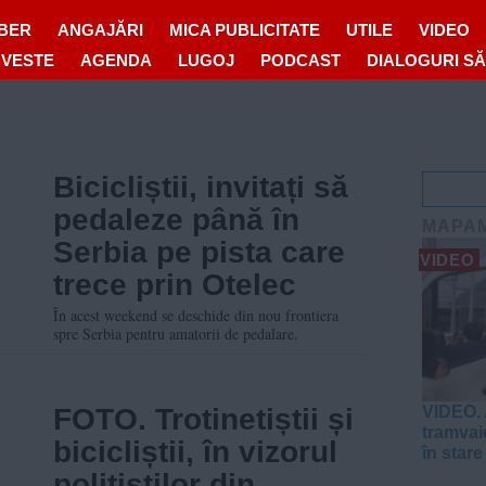
IBER
ANGAJĂRI
MICA PUBLICITATE
UTILE
VIDEO
OVESTE
AGENDA
LUGOJ
PODCAST
DIALOGURI S
Bicicliștii, invitați să
pedaleze până în
MAPA
Serbia pe pista care
VIDEO
trece prin Otelec
În acest weekend se deschide din nou frontiera
spre Serbia pentru amatorii de pedalare.
FOTO. Trotinetiștii și
VIDEO. 
tramvaie
bicicliștii, în vizorul
în stare
polițiștilor din