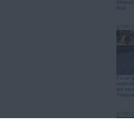
Gimnazi
final
ŞTIRI 
Cu un g
copil să
are nev
Timișoa
ŞTIRI 
FOTO+