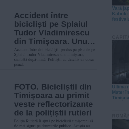
Vară ja
Accident între
Kabuki e
festival
bicicliști pe Splaiul
Tudor Vladimirescu
CAPIT
din Timișoara. Unul
dintre ei era băut
Accident între doi bicicliști, produs pe pista de pe
Splaiul Tudor Vladimirescu din Timișoara,
sâmbătă după-masă. Polițiștii au deschis un dosar
penal.
FOTO. Bicicliștii din
Ultima r
Mater în
Timișoara au primit
Timișoa
veste reflectorizante
de la polițiștii rutieri
ROMÂ
Poliția Rutieră îi ajută pe bicicliștii timișoreni să
fie mai siguri pe drumurile publice. Aceștia au