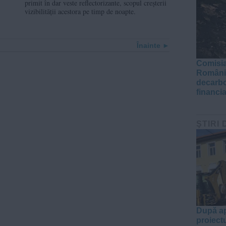
primit în dar veste reflectorizante, scopul creșterii
vizibilității acestora pe timp de noapte.
Înainte
Comisia
România
decarbo
financi
ŞTIRI 
După ap
proiect