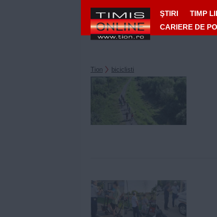
ŞTIRI
TIMP L
CARIERE DE P
Tion
biciclisti