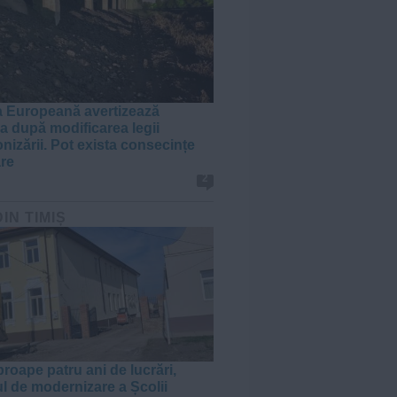
 Europeană avertizează
 după modificarea legii
nizării. Pot exista consecințe
are
2
DIN TIMIȘ
roape patru ani de lucrări,
ul de modernizare a Școlii