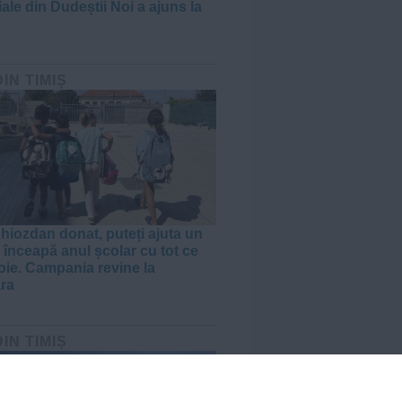
ale din Dudeștii Noi a ajuns la
DIN TIMIȘ
hiozdan donat, puteți ajuta un
 înceapă anul școlar cu tot ce
oie. Campania revine la
ra
DIN TIMIȘ
VIDEO