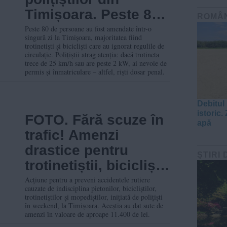
Timișoara. Peste 80
ROMÂ
de amenzi în doar o
Peste 80 de persoane au fost amendate într-o
singură zi la Timișoara, majoritatea fiind
zi
trotinetiști și bicicliști care au ignorat regulile de
circulație. Polițiștii atrag atenția: dacă trotineta
trece de 25 km/h sau are peste 2 kW, ai nevoie de
permis și înmatriculare – altfel, riști dosar penal.
Debitul
istoric. 
FOTO. Fără scuze în
apă
trafic! Amenzi
drastice pentru
ŞTIRI 
trotinetiștii, bicicliștii
și pietonii din
Acțiune pentru a preveni accidentele rutiere
cauzate de indisciplina pietonilor, bicicliștilor,
Timișoara, în
trotinetiștilor și mopediștilor, inițiată de polițiști
în weekend, la Timișoara. Aceștia au dat sute de
weekend
amenzi în valoare de aproape 11.400 de lei.