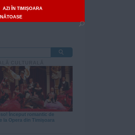
AZI ÎN TIMIȘOARA
ĂNĂTOASE
ALĂ CULTURALĂ
oso! Început romantic de
e la Opera din Timișoara