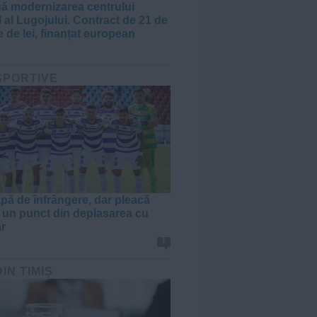
ă modernizarea centrului
l al Lugojului. Contract de 21 de
 de lei, finanțat european
 SPORTIVE
apă de înfrângere, dar pleacă
 un punct din deplasarea cu
r
1
DIN TIMIȘ