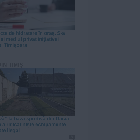
cte de hidratare în oraș. S-a
 și mediul privat inițiativei
ei Timișoara
DIN TIMIȘ
vă” la baza sportivă din Dacia.
a a ridicat niște echipamente
te ilegal
6