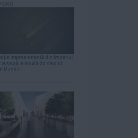
MOND
cție impresionantă din Imperiul
scoasă la iveală de nivelul
al Dunării
J