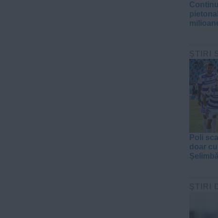
Continu
pietona
milioane
ŞTIRI
Poli sc
doar cu
Șelimbă
ŞTIRI 