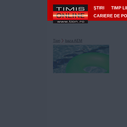
ŞTIRI
TIMP L
CARIERE DE P
Tion
baza AEM