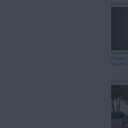
MAPA
Constru
Roman, 
scăzut 
LUGO