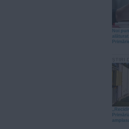
Noi pun
alăturat
Primări
ŞTIRI 
„Recidi
Primări
amplasa