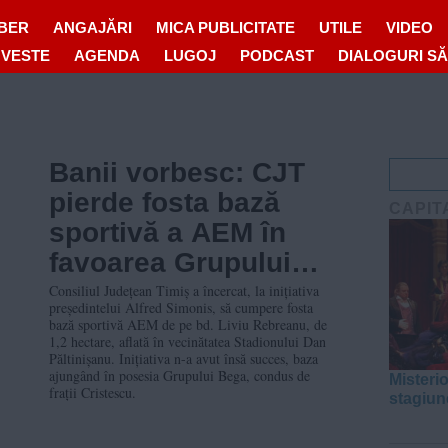
IBER
ANGAJĂRI
MICA PUBLICITATE
UTILE
VIDEO
OVESTE
AGENDA
LUGOJ
PODCAST
DIALOGURI S
Banii vorbesc: CJT
pierde fosta bază
CAPIT
sportivă a AEM în
favoarea Grupului
Bega
Consiliul Județean Timiș a încercat, la inițiativa
președintelui Alfred Simonis, să cumpere fosta
bază sportivă AEM de pe bd. Liviu Rebreanu, de
1,2 hectare, aflată în vecinătatea Stadionului Dan
Păltinișanu. Inițiativa n-a avut însă succes, baza
ajungând în posesia Grupului Bega, condus de
Misteri
frații Cristescu.
stagiun