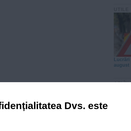
UTILE
Lucrări 
august
AZI ÎN
idențialitatea Dvs. este