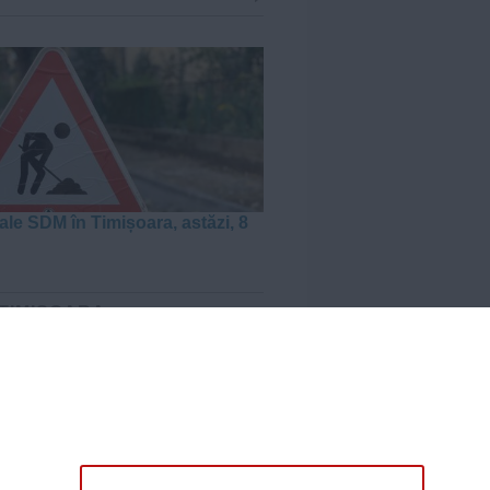
ale SDM în Timișoara, astăzi, 8
 TIMIȘOARA