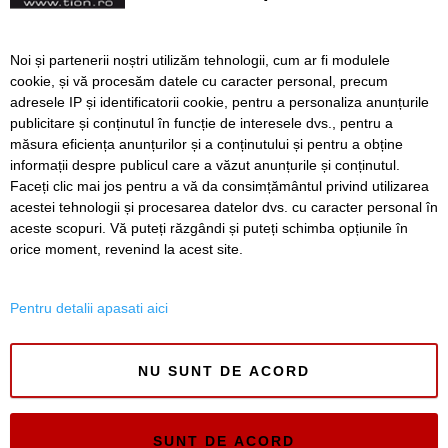
la Timișoara
Bătaie în plină stradă între
Noi și partenerii noștri utilizăm tehnologii, cum ar fi modulele
trei bărbați, la Timișoara
cookie, și vă procesăm datele cu caracter personal, precum
adresele IP și identificatorii cookie, pentru a personaliza anunțurile
publicitare și conținutul în funcție de interesele dvs., pentru a
măsura eficiența anunțurilor și a conținutului și pentru a obține
Înapoi
Înainte
informații despre publicul care a văzut anunțurile și conținutul.
Faceți clic mai jos pentru a vă da consimțământul privind utilizarea
acestei tehnologii și procesarea datelor dvs. cu caracter personal în
aceste scopuri. Vă puteți răzgândi și puteți schimba opțiunile în
SERVICII
Redactia
Folosinta Cookie-urilor
orice moment, revenind la acest site.
Termeni si conditii de utilizare
Politica de confidentialitate
Pentru detalii apasati aici
Regulament postare și moderare comentarii
NU SUNT DE ACORD
SUNT DE ACORD