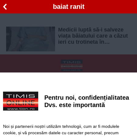
baiat ranit
Medicii luptă să-i salveze
viața băiatului care a căzut
ieri cu trotineta în
Dumbrăvița
SERVICII
Redactia
Folosinta Cookie-urilor
Termeni si conditii de utilizare
Politica de confidentialitate
Pentru noi, confidențialitatea
Regulament postare și moderare comentarii
Dvs. este importantă
Noi și partenerii noștri utilizăm tehnologii, cum ar fi modulele
cookie, și vă procesăm datele cu caracter personal, precum