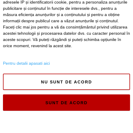
adresele IP și identificatorii cookie, pentru a personaliza anunțurile
publicitare și conținutul în funcție de interesele dvs., pentru a
Timiș Online
măsura eficiența anunțurilor și a conținutului și pentru a obține
ISSN 3008-2323
informații despre publicul care a văzut anunțurile și conținutul.
ISSN-L 3008-2323
Faceți clic mai jos pentru a vă da consimțământul privind utilizarea
acestei tehnologii și procesarea datelor dvs. cu caracter personal în
aceste scopuri. Vă puteți răzgândi și puteți schimba opțiunile în
orice moment, revenind la acest site.
Pentru detalii apasati aici
NU SUNT DE ACORD
SUNT DE ACORD