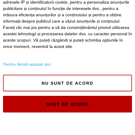
adresele IP și identificatorii cookie, pentru a personaliza anunțurile
publicitare și conținutul în funcție de interesele dvs., pentru a
Timiș Online
măsura eficiența anunțurilor și a conținutului și pentru a obține
ISSN 3008-2323
informații despre publicul care a văzut anunțurile și conținutul.
ISSN-L 3008-2323
Faceți clic mai jos pentru a vă da consimțământul privind utilizarea
acestei tehnologii și procesarea datelor dvs. cu caracter personal în
aceste scopuri. Vă puteți răzgândi și puteți schimba opțiunile în
orice moment, revenind la acest site.
Pentru detalii apasati aici
NU SUNT DE ACORD
SUNT DE ACORD