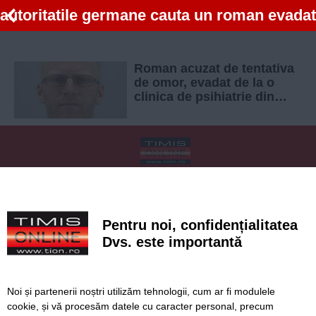
autoritatile germane cauta un roman evadat
Roman acuzat de tentativa
de omor, evadat de la o
clinica de psihiatrie din
Germania
SERVICII
Redactia
Folosinta Cookie-urilor
Termeni si conditii de utilizare
Politica de confidentialitate
Pentru noi, confidențialitatea
Regulament postare și moderare comentarii
Dvs. este importantă
Noi și partenerii noștri utilizăm tehnologii, cum ar fi modulele
cookie, și vă procesăm datele cu caracter personal, precum