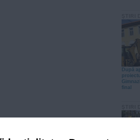
ŞTIRI 
După ap
proiect
Gimnazi
final
ŞTIRI 