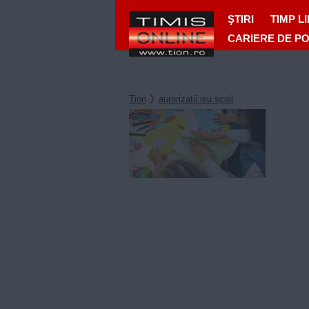
ŞTIRI
TIMP L
CARIERE DE P
Tion
aurorizatii isu scoli