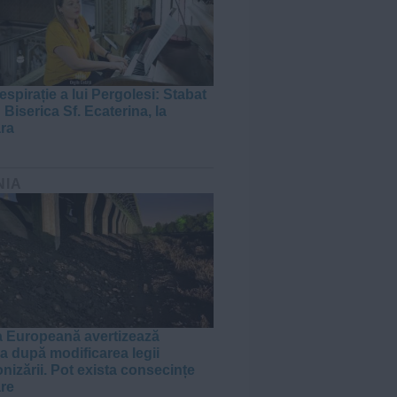
espirație a lui Pergolesi: Stabat
 Biserica Sf. Ecaterina, la
ra
NIA
 Europeană avertizează
 după modificarea legii
nizării. Pot exista consecințe
are