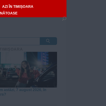
AZI ÎN TIMIȘOARA
ĂNĂTOASE
 TIMIȘOARA
m astăzi, 7 august 2026, în
ara?