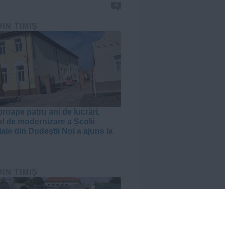
2
DIN TIMIȘ
roape patru ani de lucrări,
ul de modernizare a Școlii
ale din Dudeștii Noi a ajuns la
DIN TIMIȘ