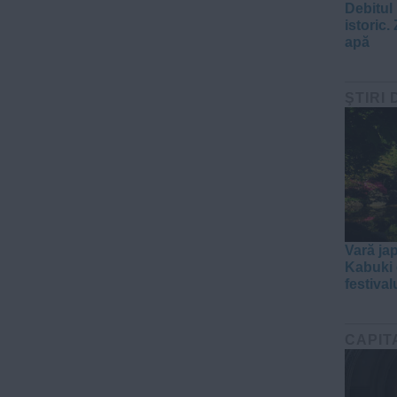
Debitul
istoric. 
apă
ŞTIRI 
Vară ja
Kabuki e
festival
CAPIT