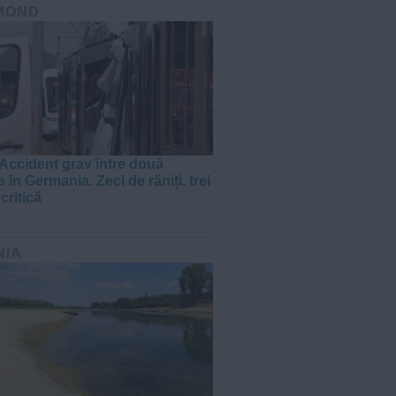
MOND
Accident grav între două
 în Germania. Zeci de răniți, trei
 critică
NIA