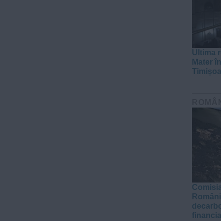
Ultima r
Mater în
Timișoa
ROMÂ
Comisia
România
decarbo
financi