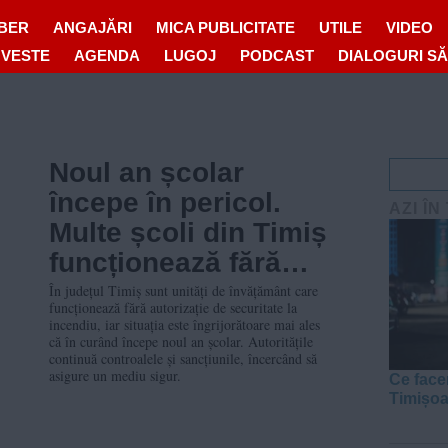
IBER
ANGAJĂRI
MICA PUBLICITATE
UTILE
VIDEO
OVESTE
AGENDA
LUGOJ
PODCAST
DIALOGURI S
Noul an școlar
începe în pericol.
AZI ÎN
Multe școli din Timiș
funcționează fără
autorizație ISU
În județul Timiș sunt unități de învățământ care
funcționează fără autorizație de securitate la
incendiu, iar situația este îngrijorătoare mai ales
că în curând începe noul an școlar. Autoritățile
continuă controalele și sancțiunile, încercând să
asigure un mediu sigur.
Ce face
Timișo