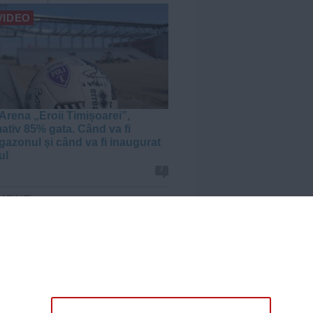
VIDEO
Arena „Eroii Timișoarei”,
ativ 85% gata. Când va fi
gazonul și când va fi inaugurat
ul
7
MENT