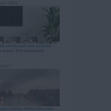
DIN TIMIȘ
tă televizorul care schimbă
e acasă, fără complicații
MENT
paci căzuți, dintre care patru