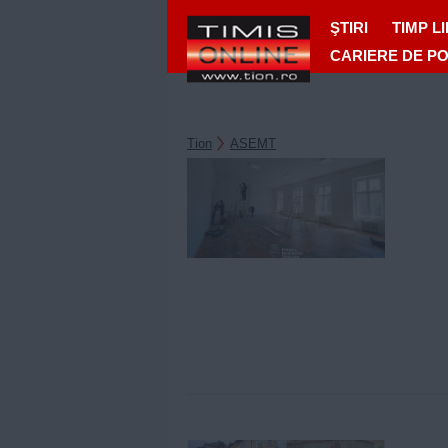
ŞTIRI
TIMP L
CARIERE DE P
Tion
ASEMT