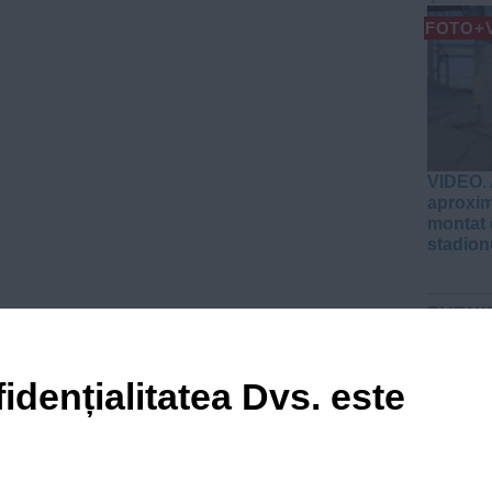
FOTO+
VIDEO. 
aproxim
montat 
stadion
EVENI
VIDEO
idențialitatea Dvs. este