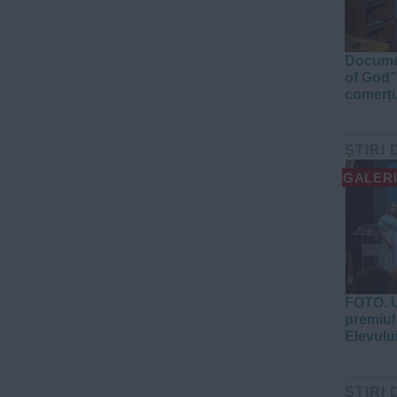
Documen
of God”
comerțu
ŞTIRI 
GALERI
FOTO. U
premiul 
Elevulu
ŞTIRI 