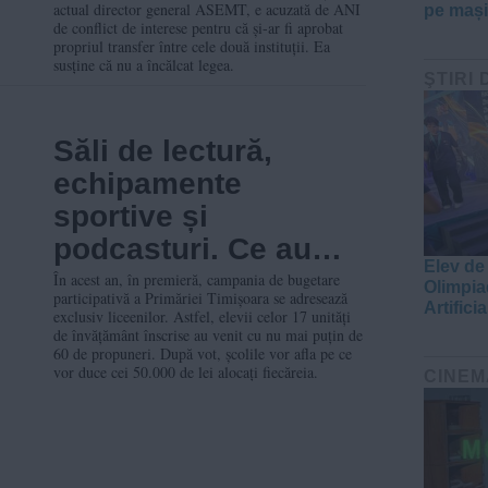
actual director general ASEMT, e acuzată de ANI
pe mașin
transferul la primărie
de conflict de interese pentru că și-ar fi aprobat
propriul transfer între cele două instituții. Ea
susține că nu a încălcat legea.
ŞTIRI 
Săli de lectură,
echipamente
sportive și
podcasturi. Ce au
Elev de
propus elevii din
În acest an, în premieră, campania de bugetare
Olimpia
participativă a Primăriei Timișoara se adresează
Timișoara pe
Artificia
exclusiv liceenilor. Astfel, elevii celor 17 unități
de învățământ înscrise au venit cu nu mai puțin de
bugetarea
60 de propuneri. După vot, școlile vor afla pe ce
vor duce cei 50.000 de lei alocați fiecăreia.
participativă?
CINEM