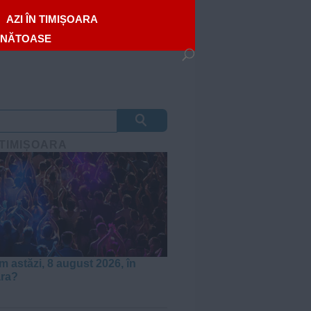
AZI ÎN TIMIȘOARA
ĂNĂTOASE
 TIMIȘOARA
m astăzi, 8 august 2026, în
ara?