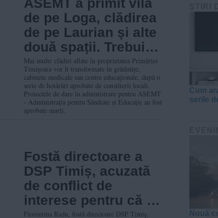
ASEMT a primit vila
ŞTIRI 
de pe Loga, clădirea
de pe Laurian și alte
două spații. Trebuie
să le transforme în
Mai multe clădiri aflate în proprietatea Primăriei
Timișoara vor fi transformate în grădinițe,
grădinițe sau
cabinete medicale sau centre educaționale, după o
serie de hotărâri aprobate de consilierii locali.
cabinete
Cum ara
Proiectele de dare în administrare pentru ASEMT
serile d
- Administrația pentru Sănătate și Educație au fost
aprobate marți.
EVENI
Fostă directoare a
DSP Timiș, acuzată
de conflict de
interese pentru că și-
ar fi aprobat singură
Florentina Radu, fostă directoare DSP Timiș,
Nouă co