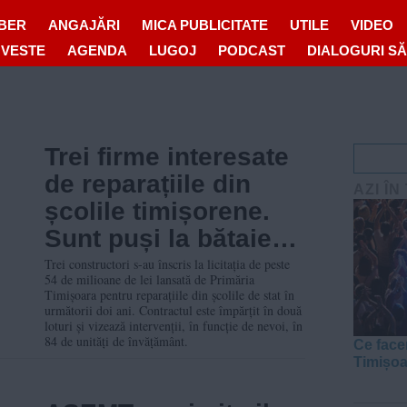
IBER
ANGAJĂRI
MICA PUBLICITATE
UTILE
VIDEO
OVESTE
AGENDA
LUGOJ
PODCAST
DIALOGURI S
Trei firme interesate
de reparațiile din
AZI ÎN
școlile timișorene.
Sunt puși la bătaie
peste 10 milioane de
Trei constructori s-au înscris la licitația de peste
54 de milioane de lei lansată de Primăria
euro pentru doi ani
Timișoara pentru reparațiile din școlile de stat în
următorii doi ani. Contractul este împărțit în două
loturi și vizează intervenții, în funcție de nevoi, în
84 de unități de învățământ.
Ce face
Timișo