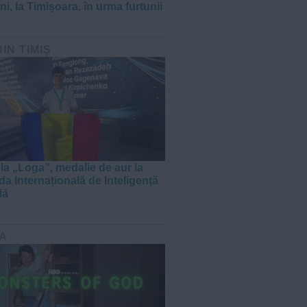
i, la Timișoara, în urma furtunii
DIN TIMIȘ
 la „Loga”, medalie de aur la
da Internațională de Inteligență
lă
A