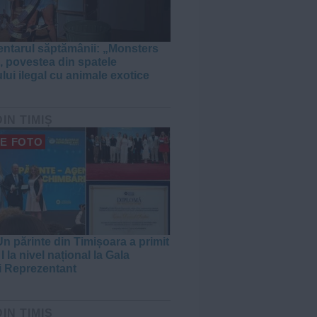
tarul săptămânii: „Monsters
, povestea din spatele
lui ilegal cu animale exotice
DIN TIMIȘ
E FOTO
n părinte din Timișoara a primit
I la nivel național la Gala
i Reprezentant
DIN TIMIȘ