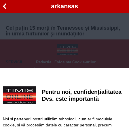
arkansas
Cel puţin 15 morţi în Tennessee şi Mississippi,
în urma furtunilor şi inundaţiilor
SERVICII
Redactia
Folosinta Cookie-urilor
Termeni si conditii de utilizare
Politica de confidentialitate
Regulament postare și moderare comentarii
Pentru noi, confidențialitatea
Dvs. este importantă
Noi și partenerii noștri utilizăm tehnologii, cum ar fi modulele
cookie, și vă procesăm datele cu caracter personal, precum
Timiș Online