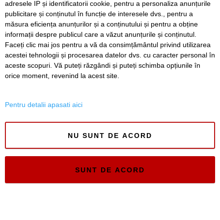
adresele IP și identificatorii cookie, pentru a personaliza anunțurile
ISSN 3008-2323
publicitare și conținutul în funcție de interesele dvs., pentru a
măsura eficiența anunțurilor și a conținutului și pentru a obține
ISSN-L 3008-2323
informații despre publicul care a văzut anunțurile și conținutul.
Faceți clic mai jos pentru a vă da consimțământul privind utilizarea
acestei tehnologii și procesarea datelor dvs. cu caracter personal în
aceste scopuri. Vă puteți răzgândi și puteți schimba opțiunile în
orice moment, revenind la acest site.
Pentru detalii apasati aici
NU SUNT DE ACORD
SUNT DE ACORD