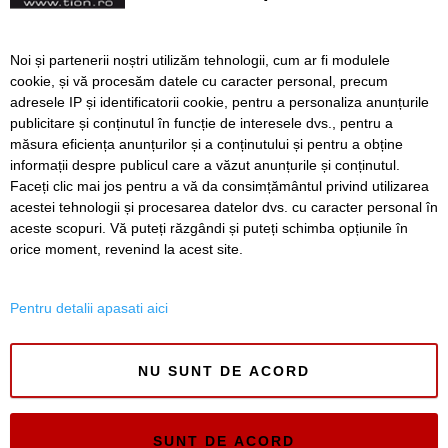
autolaborator mobil
Primăriile din Timiș,
Noi și partenerii noștri utilizăm tehnologii, cum ar fi modulele
avertizate de APM că
cookie, și vă procesăm datele cu caracter personal, precum
trebuie să ia măsuri pentru
adresele IP și identificatorii cookie, pentru a personaliza anunțurile
combaterea ambroziei
publicitare și conținutul în funcție de interesele dvs., pentru a
măsura eficiența anunțurilor și a conținutului și pentru a obține
Înapoi
Înainte
informații despre publicul care a văzut anunțurile și conținutul.
Faceți clic mai jos pentru a vă da consimțământul privind utilizarea
acestei tehnologii și procesarea datelor dvs. cu caracter personal în
aceste scopuri. Vă puteți răzgândi și puteți schimba opțiunile în
SERVICII
Redactia
Folosinta Cookie-urilor
orice moment, revenind la acest site.
Termeni si conditii de utilizare
Politica de confidentialitate
Pentru detalii apasati aici
Regulament postare și moderare comentarii
NU SUNT DE ACORD
SUNT DE ACORD