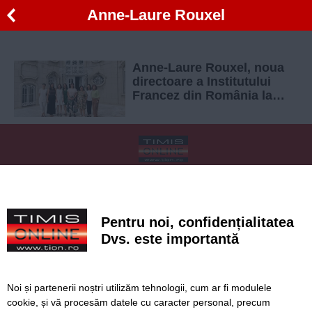
Anne-Laure Rouxel
Anne-Laure Rouxel, noua
directoare a Institutului
Francez din România la
Timișoara
SERVICII
Redactia
Folosinta Cookie-urilor
Termeni si conditii de utilizare
Politica de confidentialitate
Pentru noi, confidențialitatea
Regulament postare și moderare comentarii
Dvs. este importantă
Noi și partenerii noștri utilizăm tehnologii, cum ar fi modulele
cookie, și vă procesăm datele cu caracter personal, precum