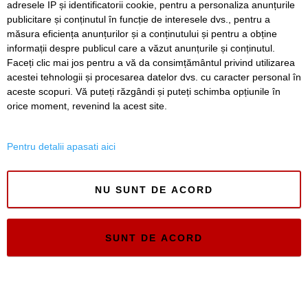
adresele IP și identificatorii cookie, pentru a personaliza anunțurile
publicitare și conținutul în funcție de interesele dvs., pentru a
Timiș Online
măsura eficiența anunțurilor și a conținutului și pentru a obține
ISSN 3008-2323
informații despre publicul care a văzut anunțurile și conținutul.
ISSN-L 3008-2323
Faceți clic mai jos pentru a vă da consimțământul privind utilizarea
acestei tehnologii și procesarea datelor dvs. cu caracter personal în
aceste scopuri. Vă puteți răzgândi și puteți schimba opțiunile în
orice moment, revenind la acest site.
Pentru detalii apasati aici
NU SUNT DE ACORD
SUNT DE ACORD