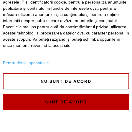
adresele IP și identificatorii cookie, pentru a personaliza anunțurile
publicitare și conținutul în funcție de interesele dvs., pentru a
Timiș Online
măsura eficiența anunțurilor și a conținutului și pentru a obține
ISSN 3008-2323
informații despre publicul care a văzut anunțurile și conținutul.
ISSN-L 3008-2323
Faceți clic mai jos pentru a vă da consimțământul privind utilizarea
acestei tehnologii și procesarea datelor dvs. cu caracter personal în
aceste scopuri. Vă puteți răzgândi și puteți schimba opțiunile în
orice moment, revenind la acest site.
Pentru detalii apasati aici
NU SUNT DE ACORD
SUNT DE ACORD