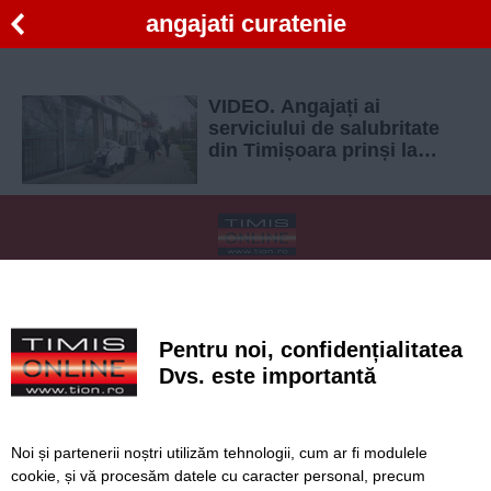
angajati curatenie
VIDEO. Angajați ai
serviciului de salubritate
din Timișoara prinși la
păcănele, în timpul
programului de lucru
SERVICII
Redactia
Folosinta Cookie-urilor
Termeni si conditii de utilizare
Politica de confidentialitate
Pentru noi, confidențialitatea
Regulament postare și moderare comentarii
Dvs. este importantă
Noi și partenerii noștri utilizăm tehnologii, cum ar fi modulele
cookie, și vă procesăm datele cu caracter personal, precum