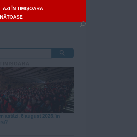
AZI ÎN TIMIȘOARA
ĂNĂTOASE
 TIMIȘOARA
m astăzi, 6 august 2026, în
ara?