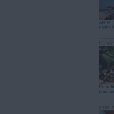
Alertă 
găsită 
ROMÂ
Prețuril
crească
ŞTIRI 