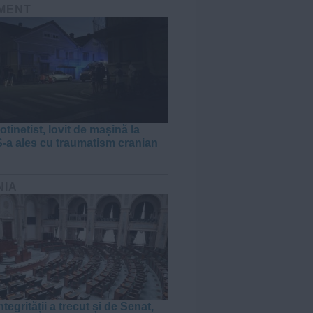
MENT
otinetist, lovit de mașină la
S-a ales cu traumatism cranian
NIA
tegrității a trecut și de Senat,