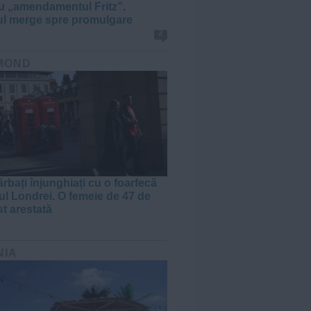
cu „amendamentul Fritz”.
ul merge spre promulgare
2
MOND
rbați înjunghiați cu o foarfecă
rul Londrei. O femeie de 47 de
st arestată
NIA