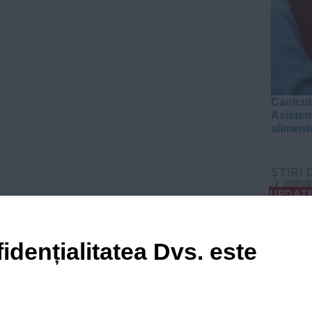
Canicul
Asistenț
aliment
ŞTIRI 
UPDAT
idențialitatea Dvs. este
PSD îl 
prefect