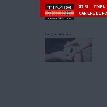
ŞTIRI
TIMP L
CARIERE DE P
Tion
amfetamine