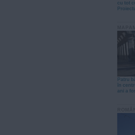
cu tot 
Proiect
MAPA
Patru bă
în cent
ani a fo
ROMÂ