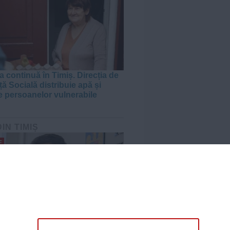
a continuă în Timiș. Direcția de
ă Socială distribuie apă și
e persoanelor vulnerabile
DIN TIMIȘ
E
amenință, de la București, pe
ul de Timiș, după sancțiunea