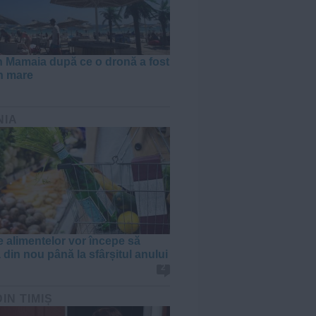
în Mamaia după ce o dronă a fost
în mare
NIA
e alimentelor vor începe să
 din nou până la sfârșitul anului
2
DIN TIMIȘ