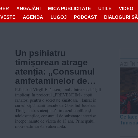
IBER
ANGAJĂRI
MICA PUBLICITATE
UTILE
VIDEO
OVESTE
AGENDA
LUGOJ
PODCAST
DIALOGURI S
Un psihiatru
timișorean atrage
AZI ÎN
atenția: „Consumul
amfetaminelor de
sinteză ar avea
Psihiatrul Virgil Enătescu, unul dintre specialiștii
implicați în proiectul „PREVENTIM - copii
debutul undeva
sănătoși pentru o societate sănătoasă”, lansat în
cursul săptămânii trecute de Consiliul Județean
înainte de vârsta de
Timiș, a atras atenția că, în cazul copiilor și
adolescenților, consumul de substanțe interzise
13 ani”
Ce face
începe înainte de vârsta de 13 ani. Principalul
Timișo
motiv este vârsta vulnerabilă.