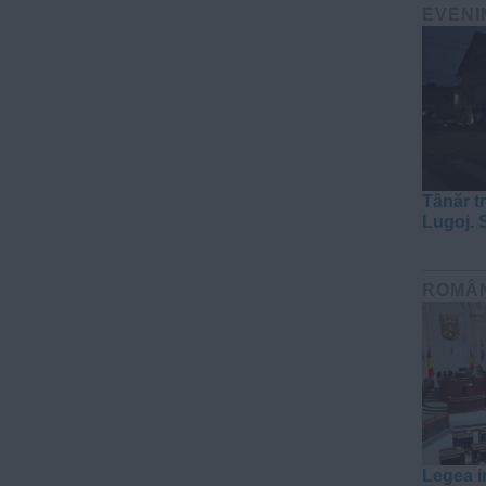
EVENI
Tânăr tr
Lugoj. 
ROMÂ
Legea in