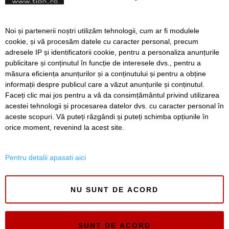
Accident cu sapte victime,
Noi și partenerii noștri utilizăm tehnologii, cum ar fi modulele
printre care patru copii, la
cookie, și vă procesăm datele cu caracter personal, precum
iesire din Timisoara, spre
adresele IP și identificatorii cookie, pentru a personaliza anunțurile
Utvin
publicitare și conținutul în funcție de interesele dvs., pentru a
măsura eficiența anunțurilor și a conținutului și pentru a obține
Înapoi
Înainte
informații despre publicul care a văzut anunțurile și conținutul.
Faceți clic mai jos pentru a vă da consimțământul privind utilizarea
acestei tehnologii și procesarea datelor dvs. cu caracter personal în
aceste scopuri. Vă puteți răzgândi și puteți schimba opțiunile în
SERVICII
Redactia
Folosinta Cookie-urilor
orice moment, revenind la acest site.
Termeni si conditii de utilizare
Politica de confidentialitate
Pentru detalii apasati aici
Regulament postare și moderare comentarii
NU SUNT DE ACORD
SUNT DE ACORD